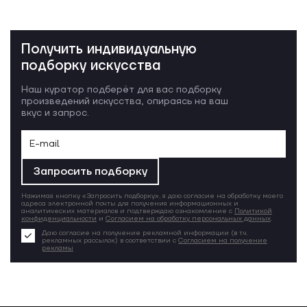
Получить индивидуальную
подборку искусства
Наш куратор подберёт для вас подборку
произведений искусства, опираясь на ваш
вкус и запрос.
Запросить подборку
Нажимая кнопку «Запросить подборку», я даю согласие на обработку моего
адреса электронной почты для получения информационных и
аналитических материалов и подтверждаю ознакомление с
Политикой
конфиденциальности
и
Согласием на обработку персональных данных
.
Даю согласие на получение рекламной информации (в т.ч.
рекламных рассылок) в соответствии с
Согласием на получение
рекламы