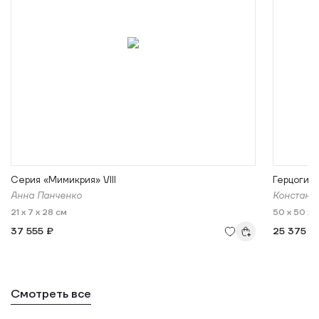
Серия «Мимикрия» VIII
Герцогин
Анна Панченко
Констант
21 x 7 x 28 см
50 x 50 x 
37 555 ₽
25 375 ₽
Смотреть все