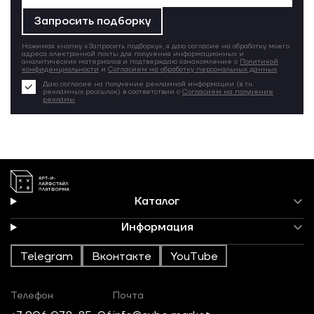
Запросить подборку
Нажимая кнопку «Запросить подборку», я даю согласие на обработку моего
адреса электронной почты для получения информационных и
аналитических материалов и подтверждаю ознакомление с
Политикой
конфиденциальности
и
Согласием на обработку персональных данных
.
Даю согласие на получение рекламной информации (в т.ч.
рекламных рассылок) в соответствии с
Согласием на получение
рекламы
Каталог
Информация
Telegram
Вконтакте
YouTube
Телефон
Почта