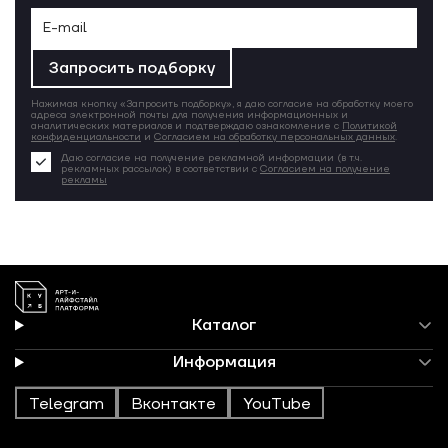
Запросить подборку
Нажимая кнопку «Запросить подборку», я даю согласие на обработку моего
адреса электронной почты для получения информационных и
аналитических материалов и подтверждаю ознакомление с
Политикой
конфиденциальности
и
Согласием на обработку персональных данных
.
Даю согласие на получение рекламной информации (в т.ч.
рекламных рассылок) в соответствии с
Согласием на получение
рекламы
Каталог
Информация
Telegram
Вконтакте
YouTube