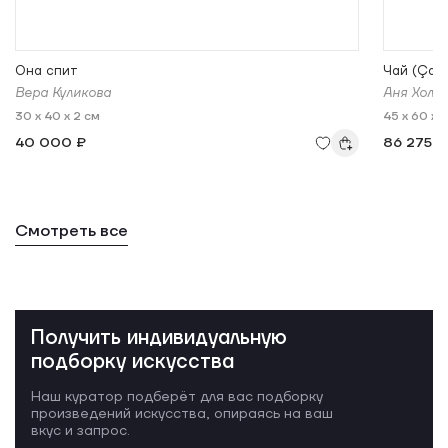
Она спит
Чай (Çay
Вера Куликова
Аня Холо
30 x 40 x 2 см
45 x 60 x 
40 000 ₽
86 275 ₽
Смотреть все
Получить индивидуальную
подборку искусства
Наш куратор подберёт для вас подборку
произведений искусства, опираясь на ваш
вкус и запрос.