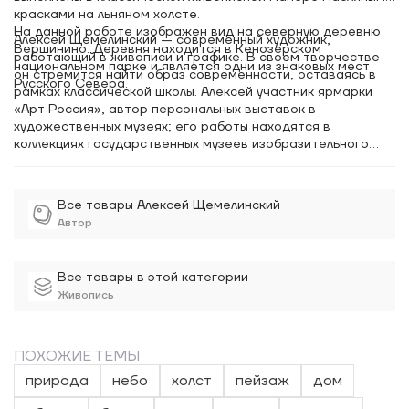
красками на льняном холсте.
На данной работе изображен вид на северную деревню
Алексей Щемелинский — современный художник,
Вершинино. Деревня находится в Кенозерском
работающий в живописи и графике. В своём творчестве
национальном парке и является одни из знаковых мест
он стремится найти образ современности, оставаясь в
Русского Севера.
рамках классической школы. Алексей участник ярмарки
«Арт Россия», автор персональных выставок в
художественных музеях; его работы находятся в
коллекциях государственных музеев изобразительного
искусства.
Все товары Алексей Щемелинский
Автор
Все товары в этой категории
Живопись
ПОХОЖИЕ ТЕМЫ
природа
небо
холст
пейзаж
дом