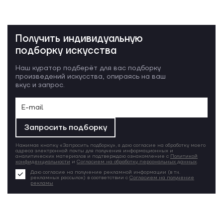
Получить индивидуальную
подборку искусства
Наш куратор подберёт для вас подборку
произведений искусства, опираясь на ваш
вкус и запрос.
Запросить подборку
Нажимая кнопку «Запросить подборку», я даю согласие на обработку моего
адреса электронной почты для получения информационных и
аналитических материалов и подтверждаю ознакомление с
Политикой
конфиденциальности
и
Согласием на обработку персональных данных
.
Даю согласие на получение рекламной информации (в т.ч.
рекламных рассылок) в соответствии с
Согласием на получение
рекламы