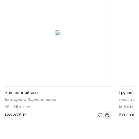
Внутренний свет
Грубая иг
Екатерина Харланенкова
Алёша Ге
95 x 95 x 4 см
18,5 x 12,5 
126 875 ₽
30 000 