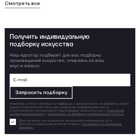
Смотреть все
Получить индивидуальную
подборку искусства
Наш куратор подберёт для вас подборку
произведений искусства, опираясь на ваш
вкус и запрос.
Запросить подборку
Нажимая кнопку «Запросить подборку», я даю согласие на обработку моего
адреса электронной почты для получения информационных и
аналитических материалов и подтверждаю ознакомление с
Политикой
конфиденциальности
и
Согласием на обработку персональных данных
.
Даю согласие на получение рекламной информации (в т.ч.
рекламных рассылок) в соответствии с
Согласием на получение
рекламы