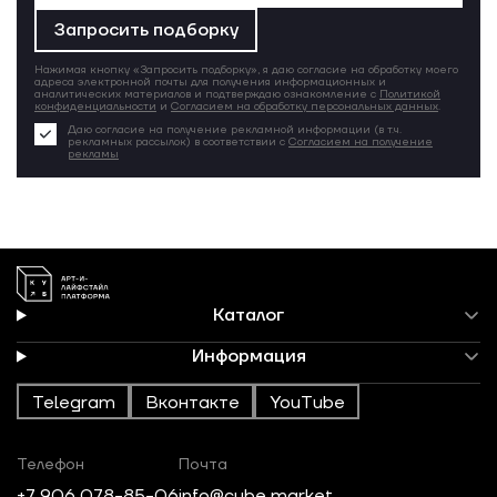
Запросить подборку
Нажимая кнопку «Запросить подборку», я даю согласие на обработку моего
адреса электронной почты для получения информационных и
аналитических материалов и подтверждаю ознакомление с
Политикой
конфиденциальности
и
Согласием на обработку персональных данных
.
Даю согласие на получение рекламной информации (в т.ч.
рекламных рассылок) в соответствии с
Согласием на получение
рекламы
Каталог
Информация
Telegram
Вконтакте
YouTube
Телефон
Почта
+7 906 078-85-06
info@cube.market