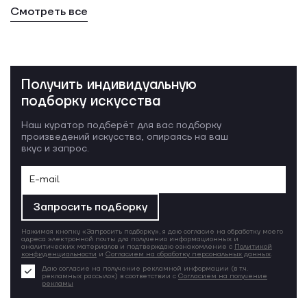
Смотреть все
Получить индивидуальную
подборку искусства
Наш куратор подберёт для вас подборку
произведений искусства, опираясь на ваш
вкус и запрос.
Запросить подборку
Нажимая кнопку «Запросить подборку», я даю согласие на обработку моего
адреса электронной почты для получения информационных и
аналитических материалов и подтверждаю ознакомление с
Политикой
конфиденциальности
и
Согласием на обработку персональных данных
.
Даю согласие на получение рекламной информации (в т.ч.
рекламных рассылок) в соответствии с
Согласием на получение
рекламы