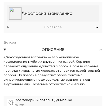
Анастасия Даниленко
Об авторе
Детали
ОПИСАНИЕ
«Долгожданная встреча» — это живописное
исследование глубоких внутренних связей. Картина
передает ощущение единства с собой в самые сложные
периоды жизни, когда человек становится своей главной
опорой. На полотне предстает образ фантома,
символизирующего нашу зеркальную сущность, наш
внутренний мир. Название отражает концепцию
воссоединения с подлинным «я», встречи с самим собой
после долгих испытаний. Произведение приглашает
зрителя задуматься о самодостаточности и силе
Все товары Анастасия Даниленко
внутреннего мира. Это визуальное воплощение осознания
Автор