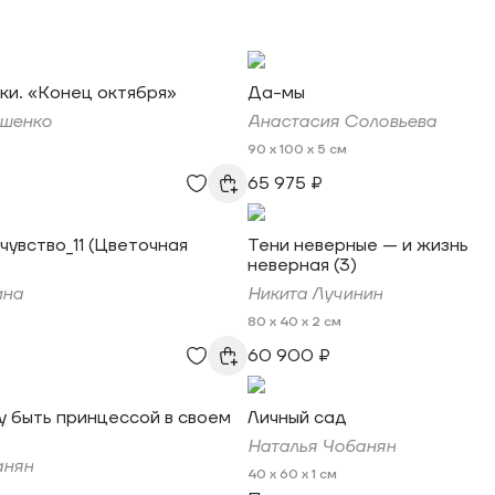
ки. «Конец октября»
Да-мы
ушенко
Анастасия Соловьева
90 x 100 x 5 см
65 975 ₽
увство_11 (Цветочная
Тени неверные — и жизнь
неверная (3)
ина
Никита Лучинин
80 x 40 x 2 см
60 900 ₽
у быть принцессой в своем
Личный сад
Наталья Чобанян
анян
40 x 60 x 1 см