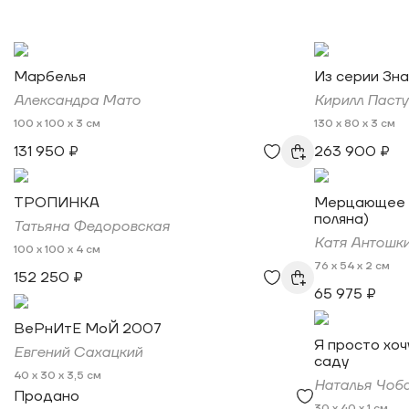
Марбелья
Из серии Зна
Александра Мато
Кирилл Паст
100 x 100 x 3 см
130 x 80 x 3 см
131 950 ₽
263 900 ₽
ТРОПИНКА
Мерцающее ч
поляна)
Татьяна Федоровская
Катя Антошк
100 x 100 x 4 см
76 x 54 x 2 см
152 250 ₽
65 975 ₽
ВеРнИтЕ МоЙ 2007
Я просто хоч
Евгений Сахацкий
саду
40 x 30 x 3,5 см
Наталья Чоб
Продано
30 x 40 x 1 см