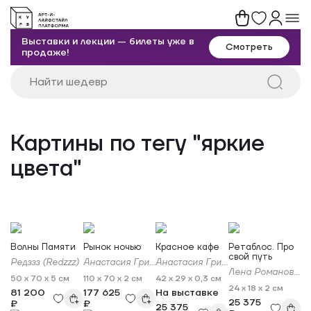
Выставки и лекции — билеты уже в
Смотреть
продаже!
Картины по тегу "яркие
цвета"
Волны Памяти
Рынок ночью
Красное кафе
Ретаблос. Про
свой путь
Редззз (Redzzz)
Анастасия Григорьева
Анастасия Григорьева
Лена Романовская
50 x 70 x 5 см
110 x 70 x 2 см
42 x 29 x 0,3 см
24 x 18 x 2 см
81 200
177 625
На выставке
25 375
₽
₽
25 375