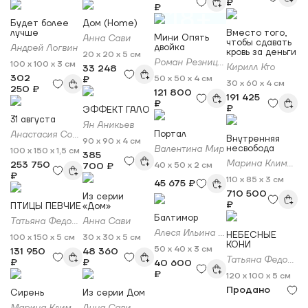
₽
₽
18+
Будет более
Дом (Home)
лучше
Вместо того,
Мини Опять
Анна Сави
чтобы сдавать
двойка
Андрей Логвин
кровь за деньги
20 x 20 x 5 см
Роман Резницкий (REZNITSKY)
100 x 100 x 3 см
Кирилл Кто
33 248
302
₽
50 x 50 x 4 см
30 x 60 x 4 см
250 ₽
121 800
191 425
₽
₽
ЭФФЕКТ ГАЛО
31 августа
Ян Аникьев
Портал
Анастасия Соловьева
Внутренняя
90 x 90 x 4 см
несвобода
Валентина Мир
100 x 150 x 1,5 см
385
Марина Климанова
253 750
700 ₽
40 x 50 x 2 см
₽
110 x 85 x 3 см
45 675 ₽
710 500
Из серии
₽
ПТИЦЫ ПЕВЧИЕ
«Дом»
Балтимор
Татьяна Федоровская
Анна Сави
Алеся Ильина ФО_ОБДЖЕКТС (FO_OBJECTS)
НЕБЕСНЫЕ
100 x 150 x 5 см
30 x 30 x 5 см
КОНИ
50 x 40 x 3 см
131 950
48 360
Татьяна Федоровская
₽
₽
40 600
₽
120 x 100 x 5 см
Продано
Сирень
Из серии Дом