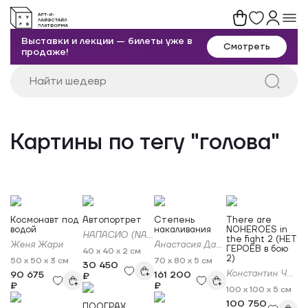
Выставки и лекции — билеты уже в
Смотреть
продаже!
Картины по тегу "голова"
Космонавт под
Автопортрет
Степень
There are
водой
накаливания
NOHEROES in
НАПАСИО (NAPASIO)
the fight 2 (НЕТ
Женя Жари
Анастасия Даниленко
ГЕРОЕВ в бою
40 x 40 x 2 см
2)
50 x 50 x 3 см
70 x 80 x 5 см
30 450
Константин Чирков
90 675
161 200
₽
₽
₽
100 x 100 x 5 см
100 750
ПООГРАХ