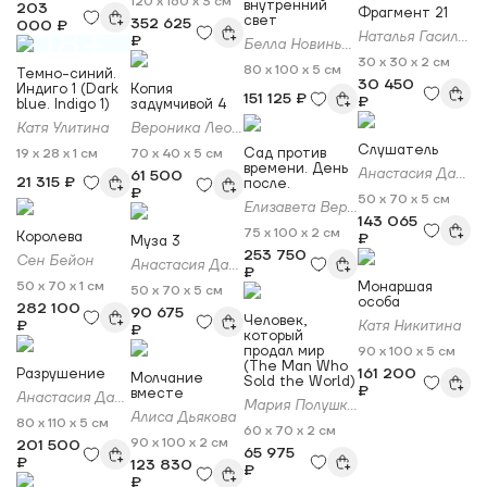
120 x 160 x 3 см
внутренний
203
Фрагмент 21
свет
352 625
000 ₽
18+
Наталья Гасилова
₽
Белла Новинькова
30 x 30 x 2 см
80 x 100 x 5 см
Темно-синий.
30 450
Индиго 1 (Dark
Копия
151 125 ₽
₽
blue. Indigo 1)
задумчивой 4
Катя Улитина
Вероника Леонова
Слушатель
Сад против
19 x 28 x 1 см
70 x 40 x 5 см
времени. День
Анастасия Даниленко
61 500
21 315 ₽
после.
₽
50 x 70 x 5 см
Елизавета Вербицкая
143 065
75 x 100 x 2 см
Королева
₽
Муза 3
253 750
Сен Бейон
Анастасия Даниленко
₽
50 x 70 x 1 см
Монаршая
50 x 70 x 5 см
особа
282 100
90 675
Человек,
₽
Катя Никитина
₽
который
продал мир
90 x 100 x 5 см
(The Man Who
161 200
Разрушение
Молчание
Sold the World)
₽
вместе
Анастасия Даниленко
Мария Полушкина
Алиса Дьякова
80 x 110 x 5 см
60 x 70 x 2 см
90 x 100 x 2 см
201 500
65 975
₽
123 830
₽
₽