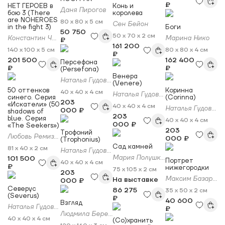
₽
НЕТ ГЕРОЕВ в
Конь и
Даня Пирогов
бою 3 (There
королева
are NOHEROES
80 x 80 x 5 см
Сен Бейон
in the fight 3)
Боги
50 750
50 x 70 x 2 см
Константин Чирков
Марина Нико
₽
161 200
140 x 100 x 5 см
80 x 80 x 4 см
₽
201 500
162 400
Персефона
₽
₽
(Persefona)
Венера
Наталья Гудович
(Venere)
50 оттенков
Коринна
40 x 40 x 4 см
Наталья Гудович
синего. Серия
(Corinna)
203
«Искатели» (50
40 x 40 x 4 см
Наталья Гудович
000 ₽
shadows of
203
blue. Серия
40 x 40 x 4 см
000 ₽
«The Seekers»)
203
Трофоний
Любовь Ремизова
000 ₽
(Trophonius)
Сад камней
81 x 40 x 2 см
Наталья Гудович
Мария Полушкина
101 500
Портрет
40 x 40 x 4 см
₽
нижегородки
75 x 105 x 2 см
203
Максим Базаров
На выставке
000 ₽
Северус
86 275
35 x 50 x 2 см
(Severus)
₽
40 600
Взгляд
Наталья Гудович
₽
Людмила Береснева
40 x 40 x 4 см
(Со)хранить