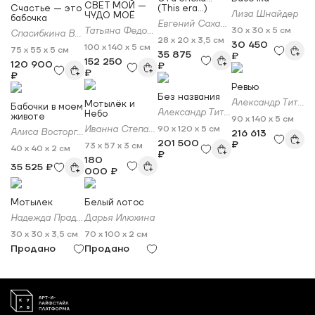
СВЕТ МОЙ —
Счастье — это
(This era…)
Лиза Шнайдер
ЧУДО МОЁ
бабочка
Евгений Сахацкий
Татьяна Федоровская
30 x 30 x 5 см
Спасибкина Вера
28 x 20 x 3,5 см
30 450
100 x 140 x 5 см
75 x 55 x 5 см
35 875
₽
152 250
120 900
₽
₽
₽
Ревью
Без названия
Александр Титов
Мотылёк и
Бабочки в моем
Александр Титов
Небо
животе
90 x 140 x 5 см
Иванна Степанова
90 x 120 x 5 см
Алиса Восторг (Alisa Vostorg)
216 613
201 500
₽
73 x 57 x 3 см
40 x 40 x 2 см
₽
180
35 525 ₽
000 ₽
Мотылек
Белый лотос
Надежда Прадес
Дарья Илюхина
30 x 30 x 3,5 см
70 x 100 x 2 см
Продано
Продано