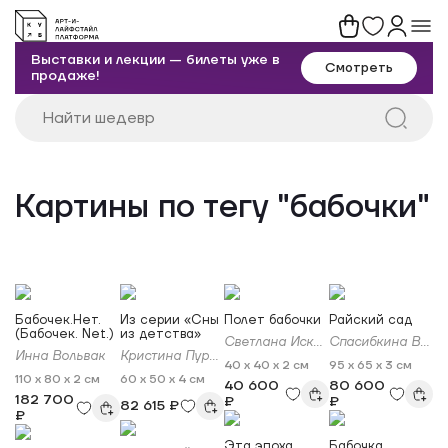
Выставки и лекции — билеты уже в
Смотреть
продаже!
Картины по тегу "бабочки"
Бабочек.Нет.
Из серии «Сны
Полет бабочки
Райский сад
(Бабочек. Net.)
из детства»
Светлана Искоских
Спасибкина Вера
Инна Вольвак
Кристина Пуршина
40 x 40 x 2 см
95 x 65 x 3 см
110 x 80 x 2 см
60 x 50 x 4 см
40 600
80 600
182 700
₽
₽
82 615 ₽
₽
Эта эпоха…
Бабочка