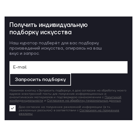
Получить индивидуальную
подборку искусства
Наш куратор подберёт для вас подборку
произведений искусства, опираясь на ваш
вкус и запрос.
Запросить подборку
Нажимая кнопку «Запросить подборку», я даю согласие на обработку моего
адреса электронной почты для получения информационных и
аналитических материалов и подтверждаю ознакомление с
Политикой
конфиденциальности
и
Согласием на обработку персональных данных
.
Даю согласие на получение рекламной информации (в т.ч.
рекламных рассылок) в соответствии с
Согласием на получение
рекламы