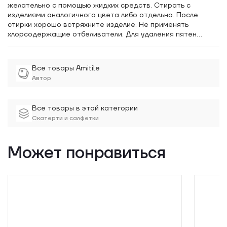
желательно с помощью жидких средств. Стирать с
изделиями аналогичного цвета либо отдельно. После
стирки хорошо встряхните изделие. Не применять
хлорсодержащие отбеливатели. Для удаления пятен
использовать щадящие пятновыводители. Утюжить лучше в
слегка влажном состоянии, используя пар. Дополнительно
при глажке рекомендуется использовать спрей для
Все товары Amitile
подкрахмаливания. Допускается использование сухой
Автор
химчистки без трихлорэтилена.
Все товары в этой категории
Скатерти и салфетки
Может понравиться