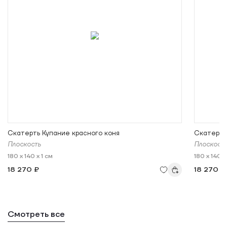
Скатерть Купание красного коня
Скатерть
Плоскость
Плоскост
180 x 140 x 1 см
180 x 140 x
18 270 ₽
18 270 ₽
Смотреть все