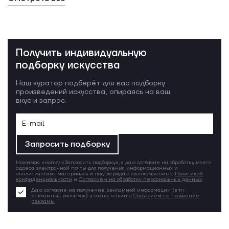
Получить индивидуальную
подборку искусства
Наш куратор подберёт для вас подборку
произведений искусства, опираясь на ваш
вкус и запрос.
Запросить подборку
Нажимая кнопку «Запросить подборку», я даю согласие на обработку моего
адреса электронной почты для получения информационных и
аналитических материалов и подтверждаю ознакомление с
Политикой
конфиденциальности
и
Согласием на обработку персональных данных
.
Даю согласие на получение рекламной информации (в т.ч.
рекламных рассылок) в соответствии с
Согласием на получение
рекламы