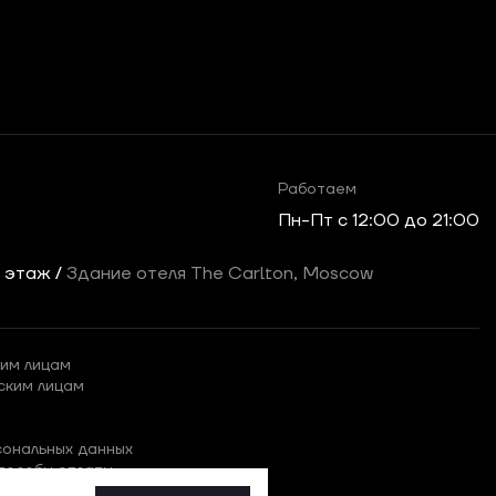
Работаем
Пн-Пт c 12:00 до 21:00
2 этаж /
Здание отеля The Carlton, Moscow
им лицам
ским лицам
сональных данных
пособы оплаты