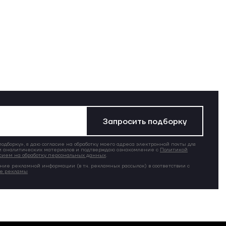
Запросить подборку
дборку», я даю согласие на обработку моего адреса электронной почты для
 аналитических материалов и подтверждаю ознакомление с
Политикой
сием на обработку персональных данных
.
ние рекламной информации (в т.ч. рекламных рассылок) в соответствии с
ие рекламы