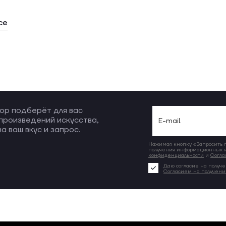
се
ор подберёт для вас
произведений искусства,
а ваш вкус и запрос.
Нажимая кнопку «Запросить по
получения информационных и
конфиденциальности
и
Согла
Даю согласие на получе
Согласием на получен