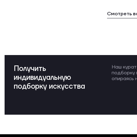
Смотреть в
Получить
Наш курат
подборку 
индивидуальную
опираясь н
подборку искусства