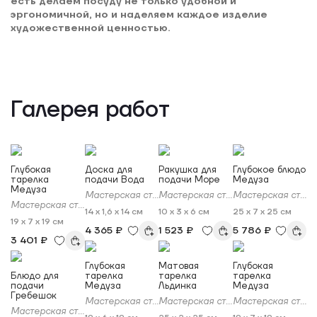
есть делаем посуду не только удобной и
эргономичной, но и наделяем каждое изделие
художественной ценностью.
Галерея работ
Глубокая
Доска для
Ракушка для
Глубокое блюдо
тарелка
подачи Вода
подачи Море
Медуза
Медуза
Мастерская стекла Скларна (Sklarna)
Мастерская стекла Скларна (Sklarna)
Мастерская стекла Скларна (Sklarna)
Мастерская стекла Скларна (Sklarna)
14 x 1,6 x 14 см
10 x 3 x 6 см
25 x 7 x 25 см
19 x 7 x 19 см
4 365 ₽
1 523 ₽
5 786 ₽
3 401 ₽
Глубокая
Матовая
Глубокая
Блюдо для
тарелка
тарелка
тарелка
подачи
Медуза
Льдинка
Медуза
Гребешок
Мастерская стекла Скларна (Sklarna)
Мастерская стекла Скларна (Sklarna)
Мастерская стекла Скларна (Sklarna)
Мастерская стекла Скларна (Sklarna)