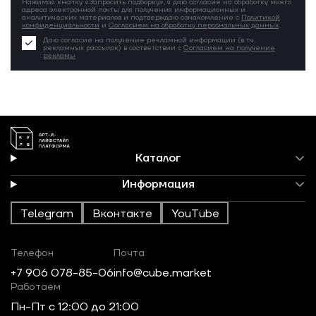
Нажимая кнопку «Запросить подборку», я даю согласие на обработку моего
адреса электронной почты для получения информационных и
аналитических материалов и подтверждаю ознакомление с
Политикой
конфиденциальности
и
Согласием на обработку персональных данных
.
Даю согласие на получение рекламной информации (в т.ч.
рекламных рассылок) в соответствии с
Согласием на получение
рекламы
Каталог
Информация
Telegram
Вконтакте
YouTube
Телефон
Почта
+7 906 078-85-06
info@cube.market
Работаем
Пн-Пт c 12:00 до 21:00