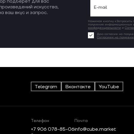
ор подберёт для вас
произведений искусства,
а ваш вкус и запрос.
Нажимая кнопку «Запросить по
получения информационных и
конфиденциальности
и
Согла
Даю согласие на получе
Согласием на получен
Telegram
Вконтакте
YouTube
Телефон
Почта
+7 906 078-85-06
info@cube.market