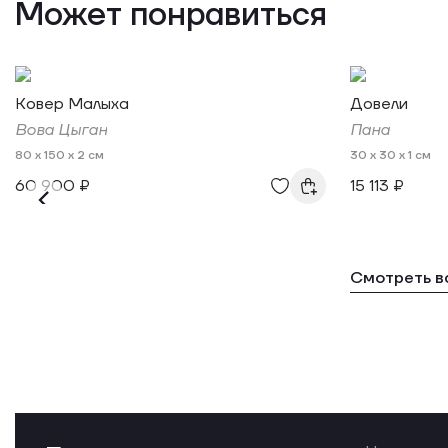
Может понравиться
Ковер Малыха
Довели
Вова Цыган
Пана
80 x 150 x 2 см
30 x 30 x 1 см
60 900 ₽
15 113 ₽
Смотреть в