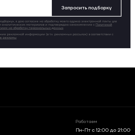
Запросить подборку
дборку», я даю согласие на обработку моего адреса электронной почты для
 аналитических материалов и подтверждаю ознакомление с
Политикой
сием на обработку персональных данных
.
ние рекламной информации (в т.ч. рекламных рассылок) в соответствии с
ие рекламы
Работаем
Пн-Пт c 12:00 до 21:00