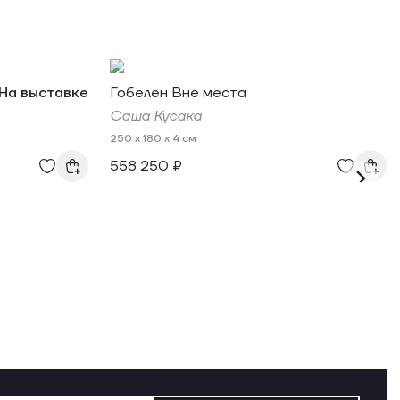
На выставке
Гобелен Вне места
Саша Кусака
250 x 180 x 4 см
558 250 ₽