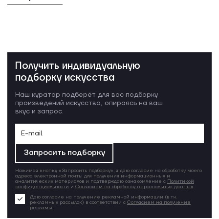
Получить индивидуальную
подборку искусства
Наш куратор подберёт для вас подборку
произведений искусства, опираясь на ваш
вкус и запрос.
Запросить подборку
Нажимая кнопку «Запросить подборку», я даю согласие на обработку моего
адреса электронной почты для получения информационных и
аналитических материалов и подтверждаю ознакомление с
Политикой
конфиденциальности
и
Согласием на обработку персональных данных
.
Даю согласие на получение рекламной информации (в т.ч.
рекламных рассылок) в соответствии с
Согласием на получение
рекламы