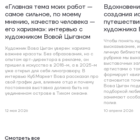
«Главная тема моих работ —
Вдохновени
самое сильное, по моему
создания и
мнению, качество человека —
путешестви
его харизма»: интервью с
художника 
художником Вовой Цыганом
Чтобы понять х
высказывание, и
Художник Вова Цыган уверен: харизма
личную библиоте
важнее красоты. Без образования, но с
рубрике мы вых
опытом арт-директора в рекламе, он
выставочных зал
пришел в искусство в 2018-м, а в 2025-м
артистами о том
уже открыл для себя линогравюру. В
формирует «визу
интервью Куб.Маркет Вова рассказал про
становится точ
свой график дня, влияние отца и почему
Вова Цыган поде
постоянная выставка должна быть на
подборкой люби
уединенном острове в Тихом океане.
занимают особо
полке.
12 мая 2026
10 апреля 2026
Смотреть все