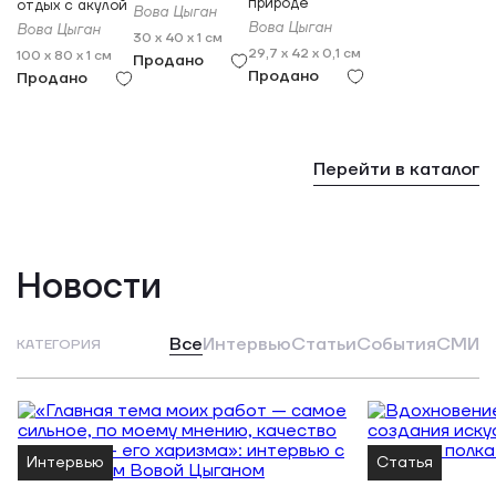
природе
отдых с акулой
Вова Цыган
Вова Цыган
Вова Цыган
30 x 40 x 1 см
29,7 x 42 x 0,1 см
100 x 80 x 1 см
Продано
Продано
Продано
Перейти в каталог
Новости
Все
Интервью
Статьи
События
СМИ
КАТЕГОРИЯ
Интервью
Статья