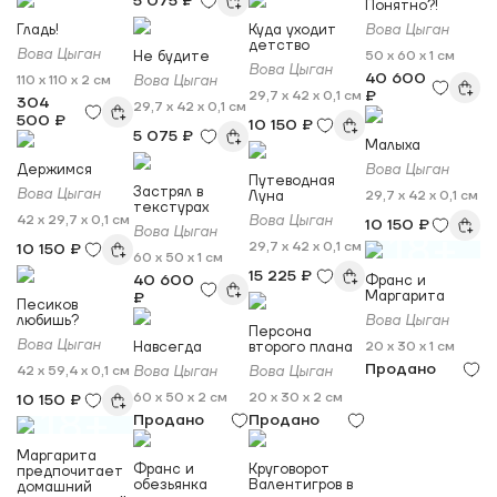
5 075 ₽
Понятно?!
Гладь!
Куда уходит
Вова Цыган
детство
Вова Цыган
Не будите
50 x 60 x 1 см
Вова Цыган
40 600
110 x 110 x 2 см
Вова Цыган
₽
29,7 x 42 x 0,1 см
304
29,7 x 42 x 0,1 см
500 ₽
10 150 ₽
5 075 ₽
Малыха
Держимся
Вова Цыган
Путеводная
Застрял в
Вова Цыган
Луна
29,7 x 42 x 0,1 см
текстурах
42 x 29,7 x 0,1 см
Вова Цыган
10 150 ₽
Вова Цыган
18+
29,7 x 42 x 0,1 см
10 150 ₽
60 x 50 x 1 см
15 225 ₽
40 600
Франс и
Маргарита
₽
Песиков
любишь?
Вова Цыган
Персона
Вова Цыган
Навсегда
второго плана
20 x 30 x 1 см
Продано
42 x 59,4 x 0,1 см
Вова Цыган
Вова Цыган
60 x 50 x 2 см
20 x 30 x 2 см
10 150 ₽
18+
Продано
Продано
Маргарита
Франс и
Круговорот
предпочитает
обезьянка
Валентигров в
домашний