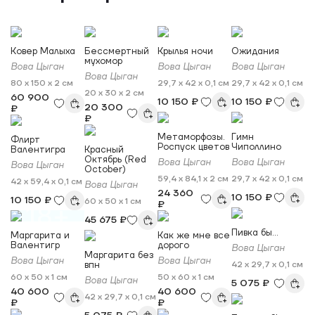
Ковер Малыха
Бессмертный
Крылья ночи
Ожидания
мухомор
Вова Цыган
Вова Цыган
Вова Цыган
Вова Цыган
80 x 150 x 2 см
29,7 x 42 x 0,1 см
29,7 x 42 x 0,1 см
20 x 30 x 2 см
60 900
10 150 ₽
10 150 ₽
20 300
₽
₽
Метаморфозы.
Гимн
Флирт
Роспуск цветов
Чиполлино
Валентигра
Красный
Октябрь (Red
Вова Цыган
Вова Цыган
Вова Цыган
October)
59,4 x 84,1 x 2 см
29,7 x 42 x 0,1 см
42 x 59,4 x 0,1 см
Вова Цыган
24 360
10 150 ₽
10 150 ₽
60 x 50 x 1 см
₽
18+
45 675 ₽
Пивка бы...
Маргарита и
Как же мне все
Валентигр
дорого
Вова Цыган
Маргарита без
Вова Цыган
Вова Цыган
впн
42 x 29,7 x 0,1 см
60 x 50 x 1 см
50 x 60 x 1 см
Вова Цыган
5 075 ₽
40 600
40 600
42 x 29,7 x 0,1 см
₽
₽