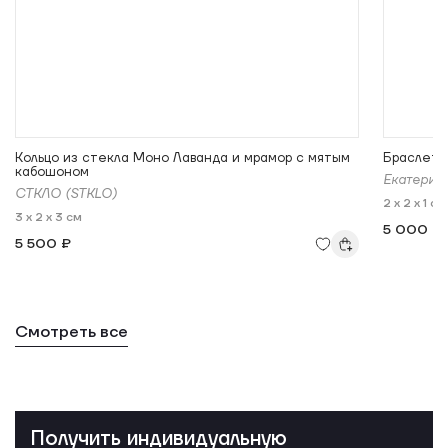
Кольцо из стекла Моно Лаванда и мрамор с мятым
Браслет 
кабошоном
Екатерин
СТКЛО (STKLO)
2 x 2 x 1 см
3 x 2 x 3 см
5 000 ₽
5 500 ₽
Смотреть все
Получить индивидуальную