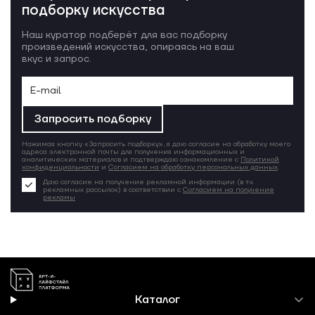
подборку искусства
Наш куратор подберёт для вас подборку
произведений искусства, опираясь на ваш
вкус и запрос.
Запросить подборку
Нажимая кнопку «Запросить подборку», я даю согласие на обработку моего
адреса электронной почты для получения информационных и
аналитических материалов и подтверждаю ознакомление с
Политикой
конфиденциальности
и
Согласием на обработку персональных данных
.
Даю согласие на получение рекламной информации (в т.ч.
рекламных рассылок) в соответствии с
Согласием на получение
рекламы
Каталог