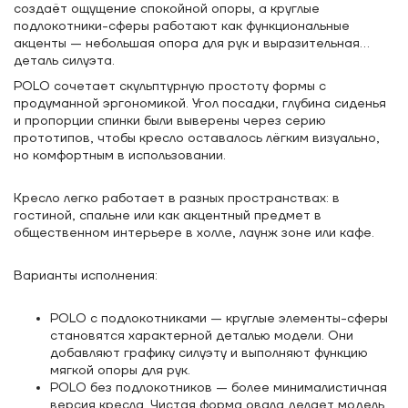
создаёт ощущение спокойной опоры, а круглые
подлокотники-сферы работают как функциональные
акценты — небольшая опора для рук и выразительная
деталь силуэта.
POLO сочетает скульптурную простоту формы с
продуманной эргономикой. Угол посадки, глубина сиденья
и пропорции спинки были выверены через серию
прототипов, чтобы кресло оставалось лёгким визуально,
но комфортным в использовании.
Кресло легко работает в разных пространствах: в
гостиной, спальне или как акцентный предмет в
общественном интерьере в холле, лаунж зоне или кафе.
Варианты исполнения:
POLO с подлокотниками — круглые элементы-сферы
становятся характерной деталью модели. Они
добавляют графику силуэту и выполняют функцию
мягкой опоры для рук.
POLO без подлокотников — более минималистичная
версия кресла. Чистая форма овала делает модель