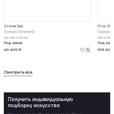
Столик Ева
Стол Эмб
Гранзео (Granzeo)
Гранзео (
60 x 35 x 60 см
100 x 75 x
Под заказ
Под зак
40 600 ₽
108 605 
Смотреть все
Получить индивидуальную
подборку искусства