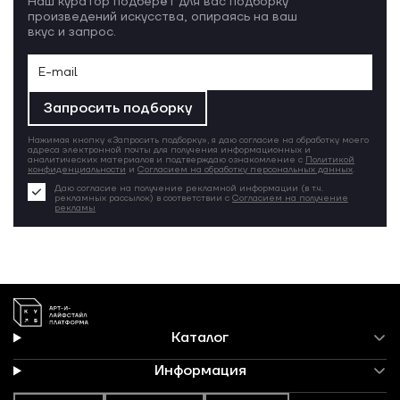
Наш куратор подберёт для вас подборку
произведений искусства, опираясь на ваш
вкус и запрос.
Запросить подборку
Нажимая кнопку «Запросить подборку», я даю согласие на обработку моего
адреса электронной почты для получения информационных и
аналитических материалов и подтверждаю ознакомление с
Политикой
конфиденциальности
и
Согласием на обработку персональных данных
.
Даю согласие на получение рекламной информации (в т.ч.
рекламных рассылок) в соответствии с
Согласием на получение
рекламы
Каталог
Информация