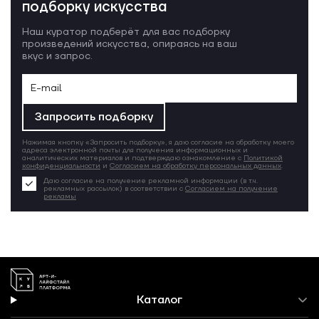
подборку искусства
Наш куратор подберёт для вас подборку
произведений искусства, опираясь на ваш
вкус и запрос.
Запросить подборку
Нажимая кнопку «Запросить подборку», я даю согласие на обработку моего
адреса электронной почты для получения информационных и
аналитических материалов и подтверждаю ознакомление с
Политикой
конфиденциальности
и
Согласием на обработку персональных данных
.
Даю согласие на получение рекламной информации (в т.ч.
рекламных рассылок) в соответствии с
Согласием на получение
рекламы
Каталог