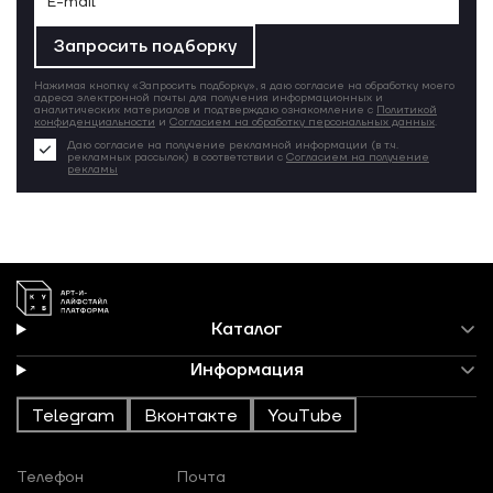
Запросить подборку
Нажимая кнопку «Запросить подборку», я даю согласие на обработку моего
адреса электронной почты для получения информационных и
аналитических материалов и подтверждаю ознакомление с
Политикой
конфиденциальности
и
Согласием на обработку персональных данных
.
Даю согласие на получение рекламной информации (в т.ч.
рекламных рассылок) в соответствии с
Согласием на получение
рекламы
Каталог
Информация
Telegram
Вконтакте
YouTube
Телефон
Почта