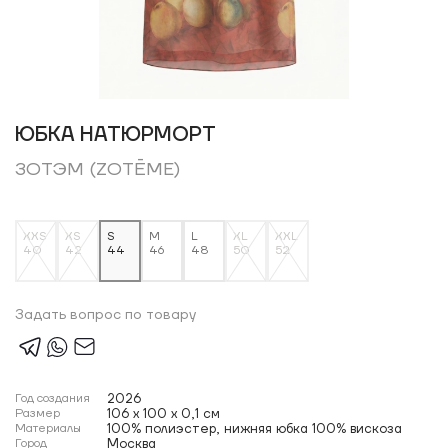
ЮБКА НАТЮРМОРТ
ЗОТЭМ (ZOTĒME)
XXS
XS
S
M
L
XL
XXL
40
42
44
46
48
50
52
Задать вопрос по товару
Год создания
2026
Размер
106 x 100 x 0,1 см
Материалы
100% полиэстер, нижняя юбка 100% вискоза
Город
Москва