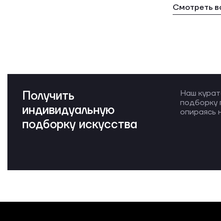
Смотреть в
Получить
Наш курат
подборку 
индивидуальную
опираясь н
подборку искусства