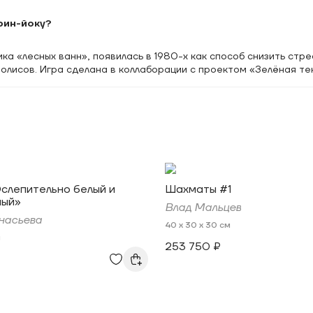
рин-йоку?
ка «лесных ванн», появилась в 1980-х как способ снизить стре
олисов. Игра сделана в коллаборации с проектом «Зелёная те
слепительно белый и
Шахматы #1
ный»
Влад Мальцев
насьева
40 x 30 x 30 см
м
253 750 ₽