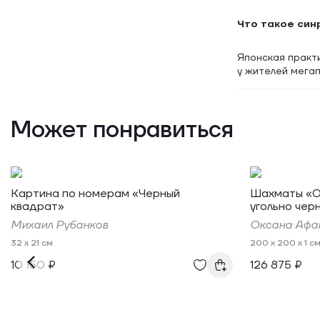
Что такое син
Японская практи
у жителей мегап
Может понравиться
Картина по номерам «Черный
Шахматы «О
квадрат»
угольно чер
Михаил Рубанков
Оксана Афа
32 x 21 см
200 x 200 x 1 с
10 150 ₽
126 875 ₽