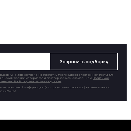
Запросить подборку
дборку», я даю согласие на обработку моего адреса электронной почты для
 аналитических материалов и подтверждаю ознакомление с
Политикой
сием на обработку персональных данных
.
ние рекламной информации (в т.ч. рекламных рассылок) в соответствии с
ие рекламы