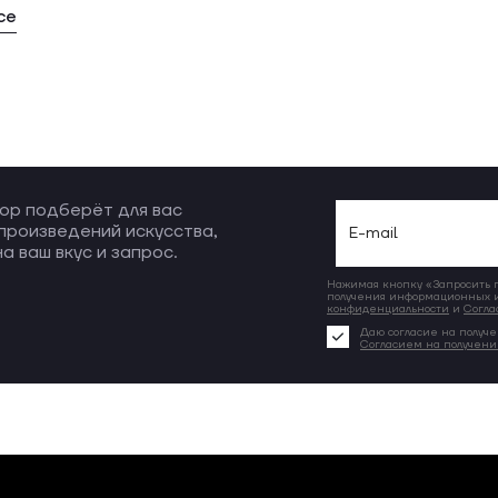
се
ор подберёт для вас
произведений искусства,
а ваш вкус и запрос.
Нажимая кнопку «Запросить по
получения информационных и
конфиденциальности
и
Согла
Даю согласие на получе
Согласием на получен