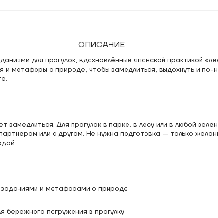
ОПИСАНИЕ
аданиями для прогулок, вдохновлённые японской практикой «ле
я и метафоры о природе, чтобы замедлиться, выдохнуть и по-
е.
чет замедлиться. Для прогулок в парке, в лесу или в любой зелё
 партнёром или с другом. Не нужна подготовка — только желан
одой.
с заданиями и метафорами о природе
я бережного погружения в прогулку