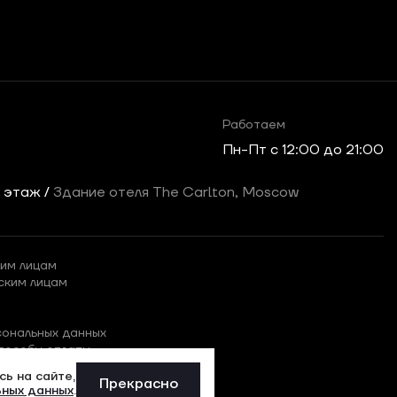
Работаем
Пн-Пт c 12:00 до 21:00
2 этаж /
Здание отеля The Carlton, Moscow
им лицам
ским лицам
сональных данных
пособы оплаты
ь на сайте,
Прекрасно
ьных данных
.