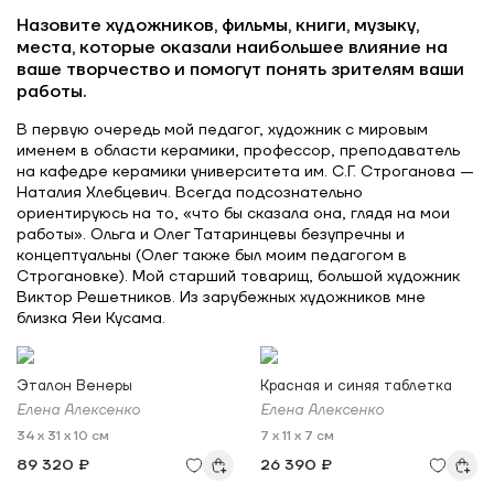
Назовите художников, фильмы, книги, музыку,
места, которые оказали наибольшее влияние на
ваше творчество и помогут понять зрителям ваши
работы.
В первую очередь мой педагог, художник с мировым
именем в области керамики, профессор, преподаватель
на кафедре керамики университета им. С.Г. Строганова —
Наталия Хлебцевич. Всегда подсознательно
ориентируюсь на то, «что бы сказала она, глядя на мои
работы». Ольга и Олег Татаринцевы безупречны и
концептуальны (Олег также был моим педагогом в
Строгановке). Мой старший товарищ, большой художник
Виктор Решетников. Из зарубежных художников мне
близка Яеи Кусама.
Эталон Венеры
Красная и синяя таблетка
Елена Алексенко
Елена Алексенко
34 x 31 x 10 см
7 x 11 x 7 см
89 320 ₽
26 390 ₽