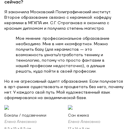
сейчас?
Я закончила Московский Полиграфический институт.
Второе образование связано с керамикой: кафедру
керамики в МГХПА им. С.Г. Строганова я окончила с
красным дипломом и получила степень магистра.
Мое мнение: профессиональное образование
необходимо. Мне в нем «комфортно». Можно
получить базу (для керамистов — это
возможность узнать/отработать технику и
технологию, потому что просто фантазии в
нашей профессии недостаточно), а дальше
решать, куда пойти в своей профессии.
Но я не агрессивный адепт образования. Если получается
в арт-рынке существовать и процветать без него, почему
нет. У каждого свой путь. Мой художественный язык
сформировался на академической базе.
Бокалы / подсвечники
Сон ежика
Елена Алексенко
Елена Алексенко
8,5 x 15 x 8,5 см
17 x 16 x 9 см