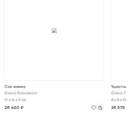
Сон ежика
Ушастый 
Елена Алексенко
Елена Ал
17 x 16 x 9 см
8 x 8 x 19 
28 420 ₽
25 375 ₽