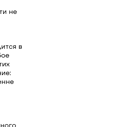
ти не
дится в
бое
тих
ие:
енне
жного