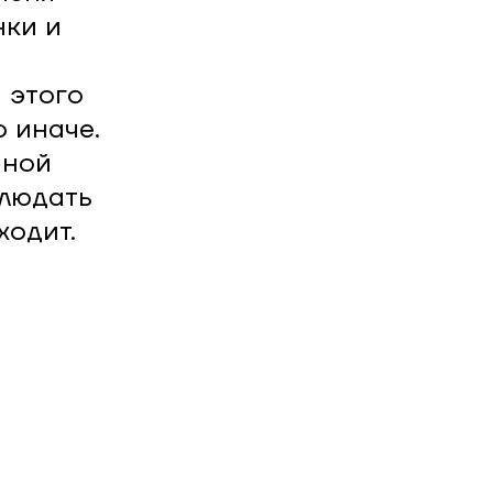
нки и
 этого
 иначе.
ной
блюдать
ходит.