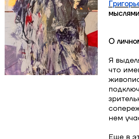
Григорь
мыслями
О лично
Я выдел
что име
живопис
подключ
зритель
сопереж
нем уча
Еще в э