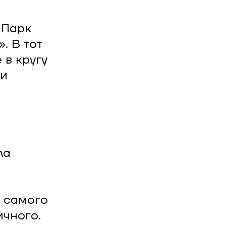
 Парк
. В тот
 в кругу
 и
ла
̆ самого
ичного.