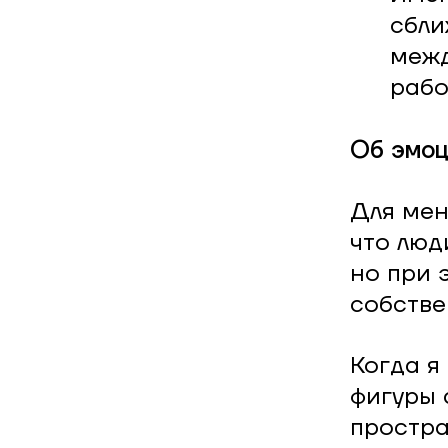
сбли
межд
рабо
Об эмоц
Для мен
что люд
но при 
собстве
Когда я
фигуры 
простра