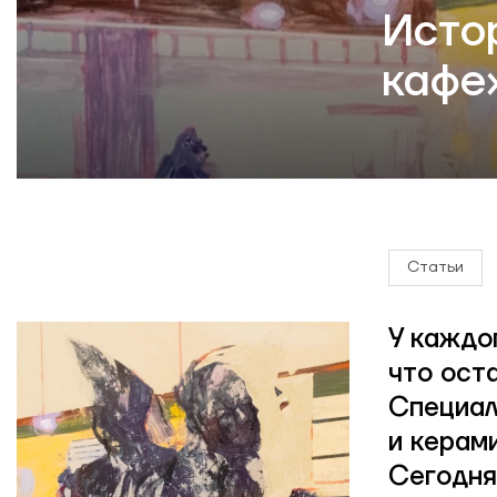
Исто
кафе
Статьи
У каждо
что ост
Специал
и керам
Сегодня