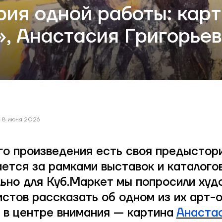
рия одной работы: карт
», Анастасия Григорье
8 июня 2026
го произведения есть своя предыстор
ается за рамками выставок и каталогов
ьно для Куб.Маркет мы попросили худ
истов рассказать об одном из их арт-о
 в центре внимания — картина
Анаста