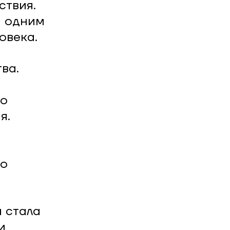
ствия.
я одним
овека.
ва.
но
я.
го
 стала
и