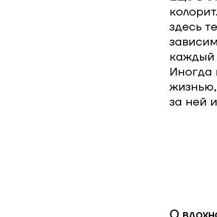
колорит
здесь т
зависим
каждый
Иногда 
жизнью,
за ней 
О вдохн