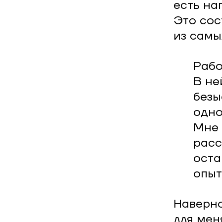
есть на
Это сос
из самы
Рабо
В не
безы
одно
Мне 
расс
оста
опыт
Наверно
для мен