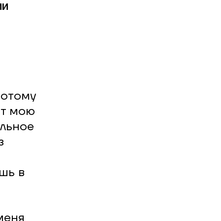
ми
потому
ет мою
альное
з
шь в
меня