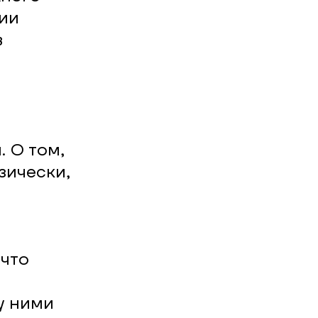
ии
в
. О том,
зически,
 что
у ними