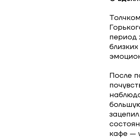
Толчком
Горьког
период 
близких
эмоцион
После п
почувст
наблюда
большую
зацепил
состоян
кафе — 