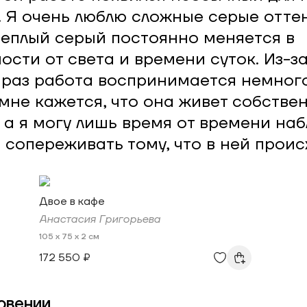
. Я очень люблю сложные серые отте
ееплый серый постоянно меняется в
ости от света и времени суток. Из-за
 раз работа воспринимается немного
мне кажется, что она живет собствен
 а я могу лишь время от времени на
и сопереживать тому, что в ней проис
Двое в кафе
Анастасия Григорьева
105 x 75 x 2 см
172 550 ₽
овении