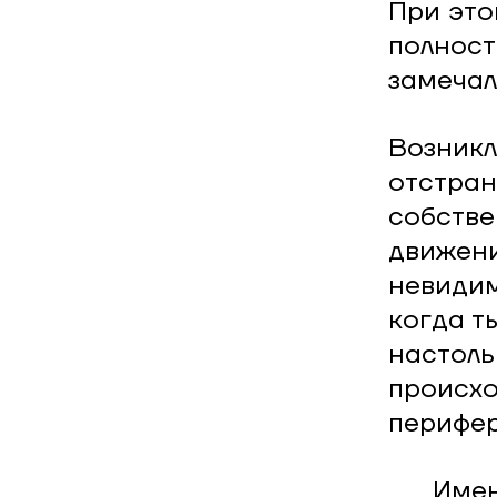
При это
полност
замечал
Возникл
отстран
собстве
движени
невидим
когда т
настоль
происхо
перифер
Имен