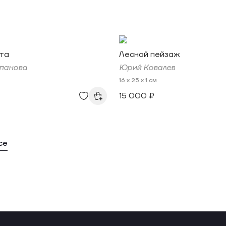
та
Лесной пейзаж
панова
Юрий Ковалев
16 x 25 x 1 см
15 000 ₽
се