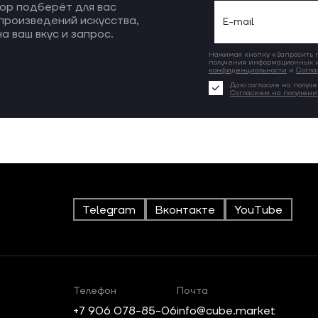
ор подберёт для вас
произведений искусства,
а ваш вкус и запрос.
Нажимая кнопку «Запросить по
получения информационных и
конфиденциальности
и
Согла
Даю согласие на получе
Согласием на получен
Telegram
Вконтакте
YouTube
Телефон
Почта
+7 906 078-85-06
info@cube.market