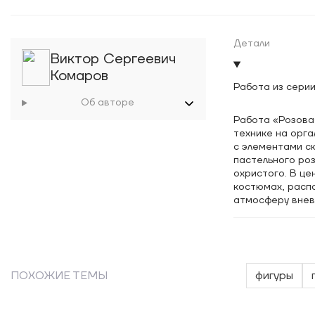
Детали
Виктор Сергеевич
Комаров
Работа из серии
Об авторе
Работа «Розова
технике на орг
с элементами с
пастельного роз
охристого. В це
костюмах, расп
атмосферу внев
биплана, вносящ
исполнения под
чередуются с г
элементов дела
переосмысляюще
ПОХОЖИЕ ТЕМЫ
фигуры
света и тени, с