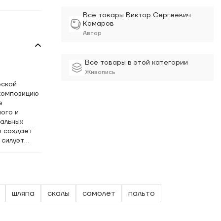
Все товары Виктор Сергеевич
Комаров
Автор
Все товары в этой категории
Живопись
рской
композицию
е
ого и
ральных
о создает
 силуэт
 Техника
зные мазки
ертикальных
а,
й игрой
шляпа
скалы
самолет
пальто