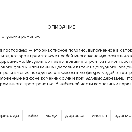
ОПИСАНИЕ
 «Русский романс».
я пастораль» — это живописное полотно, выполненное в авто
алите, которое представляет собой многоплановую сюжетную 
юрреализма. Визуальное повествование строится на контраст
ового фона и насыщенных цветовых пятен: изумрудного, лазурн
нтре внимания находятся стилизованные фигуры людей в теат
оложенные на фоне каменных руин и причудливых деревьев, чт
ременного пространства. В небесной части композиции парит
ий в классический пасторальный мотив ноту ретро-футуризма.
черкивает осязаемость и фактурность поверхности, где пасто
ладкими заливками. Гармоничная палитра и выверенный ритм в
ют это произведение ярким примером современного искусств
го исторические жанры. Авторская работа отличается тонко
природа
небо
люди
деревья
листья
здание
оздавая ощущение зыбкого сна или воспоминания.