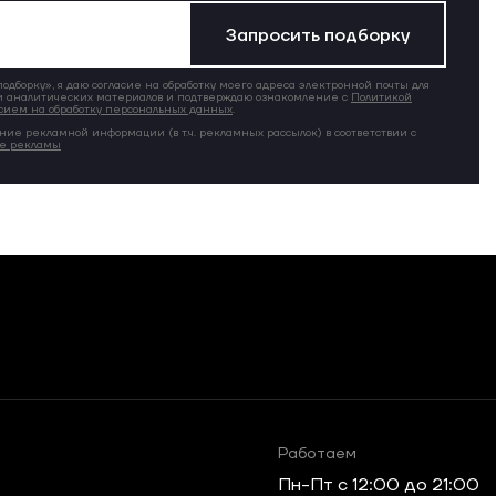
Запросить подборку
дборку», я даю согласие на обработку моего адреса электронной почты для
 аналитических материалов и подтверждаю ознакомление с
Политикой
сием на обработку персональных данных
.
ние рекламной информации (в т.ч. рекламных рассылок) в соответствии с
ие рекламы
Работаем
Пн-Пт c 12:00 до 21:00