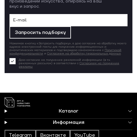
произведений искусства, опираясь на ваш
вкус и запрос.
Запросить подборку
Нажимая кнопку «Запросить подборку», я даю согласие на обработку моего
адреса электронной почты для получения информационных и
аналитических материалов и подтверждаю ознакомление с
Политикой
конфиденциальности
и
Согласием на обработку персональных данных
.
Даю согласие на получение рекламной информации (в т.ч.
рекламных рассылок) в соответствии с
Согласием на получение
рекламы
Каталог
Информация
Telegram
Вконтакте
YouTube