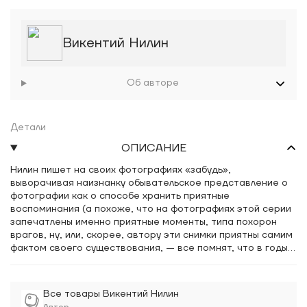
Викентий Нилин
Об авторе
Детали
ОПИСАНИЕ
Нилин пишет на своих фотографиях «забудь»,
выворачивая наизнанку обывательское представление о
фотографии как о способе хранить приятные
воспоминания (а похоже, что на фотографиях этой серии
запечатлены именно приятные моменты, типа похорон
врагов, ну, или, скорее, автору эти снимки приятны самим
фактом своего существования, — все помнят, что в годы,
когда они были сделаны, фотоаппарат весил 50 кг и при
этом непрерывно ломался. Сняв кадр, который, по идее,
должен был обессмертить твоё имя, ты должен был,
Все товары Викентий Нилин
трясясь от волнения, несколько часов проявлять эту