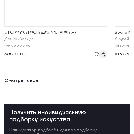
«ФОРМУЛА РАСПАДА» №6 (УРАГАН)
Весна №
Денис Шевчук
Андрей К
125 x 62 x 7 см
180 x 120 x
385 700 ₽
106 575 
Смотреть все
Получить индивидуальную
подборку искусства
Наш куратор подберёт для вас подборку