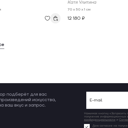
Катя Улитина
м
70 x 50 x 1 см
12 180 ₽
се
ор подберёт для вас
произведений искусства,
а ваш вкус и запрос.
Нажимая кнопку «Запросить по
получения информационных и
конфиденциальности
и
Согла
Даю согласие на получе