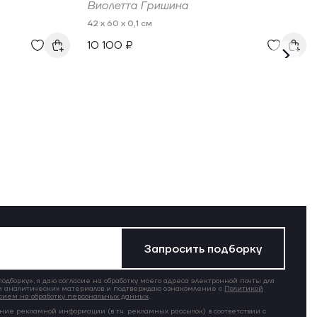
Виолетта Гришина
42 x 60 x 0,1 см
10 100 ₽
Запросить подборку
дборку», я даю согласие на обработку моего адреса электронной почты для
 аналитических материалов и подтверждаю ознакомление с
Политикой
сием на обработку персональных данных
.
ние рекламной информации (в т.ч. рекламных рассылок) в соответствии с