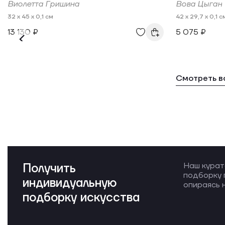
Виолетта Гришина
Вова Цыган
32 x 45 x 0,1 см
42 x 29,7 x 0,1 с
13 130 ₽
5 075 ₽
Смотреть в
Получить
Наш курат
подборку 
индивидуальную
опираясь н
подборку искусства