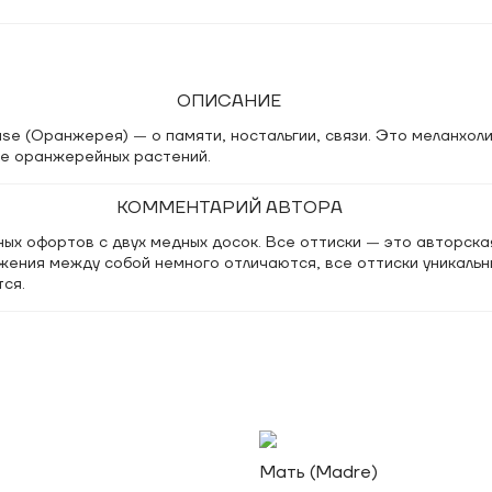
ОПИСАНИЕ
use (Оранжерея)
—
о памяти, ностальгии, связи. Это меланхол
ке оранжерейных растений.
КОММЕНТАРИЙ АВТОРА
ых офортов с двух медных досок. Все оттиски
—
это авторская
жения между собой немного отличаются, все оттиски уникальн
ся.
Мать (Madre)