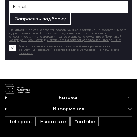
Запросить подборку
Нажимая кнопку «Запросить подборку», я даю согласие на обработку моего
адреса электронной почты для получения информационных и
аналитических материалов и подтверждаю ознакомление с
Политикой
конфиденциальности
и
Согласием на обработку персональных данных
.
Даю согласие на получение рекламной информации (в т.ч.
рекламных рассылок) в соответствии с
Согласием на получение
рекламы
Каталог
Информация
Telegram
Вконтакте
YouTube