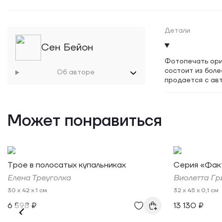
Детали
Сен Бейон
Фотопечать ори
состоит из боле
Об авторе
продается с ав
Может понравиться
Трое в полосатых купальниках
Серия «Факт
Елена Треуголка
Виолетта Гр
30 x 42 x 1 см
32 x 45 x 0,1 см
6 598 ₽
13 130 ₽