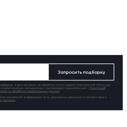
Запросить подборку
дборку», я даю согласие на обработку моего адреса электронной почты для
 аналитических материалов и подтверждаю ознакомление с
Политикой
сием на обработку персональных данных
.
ние рекламной информации (в т.ч. рекламных рассылок) в соответствии с
ие рекламы