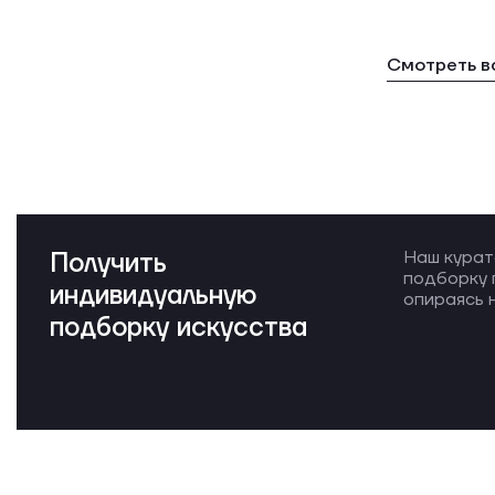
Смотреть в
Получить
Наш курат
подборку 
индивидуальную
опираясь н
подборку искусства