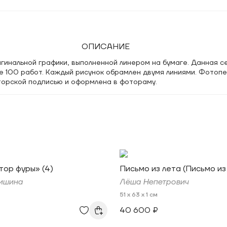
ОПИСАНИЕ
гинальной графики, выполненной линером на бумаге. Данная с
е 100 работ. Каждый рисунок обрамлен двумя линиями. Фотоп
торской подписью и оформлена в фотораму.
ор фуры» (4)
Письмо из лета (Письмо из
ишина
Лёша Непетрович
51 x 63 x 1 см
40 600 ₽