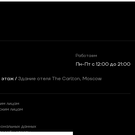
Работаем
Пн-Пт c 12:00 до 21:00
2 этаж /
Здание отеля The Carlton, Moscow
им лицам
ским лицам
сональных данных
пособы оплаты