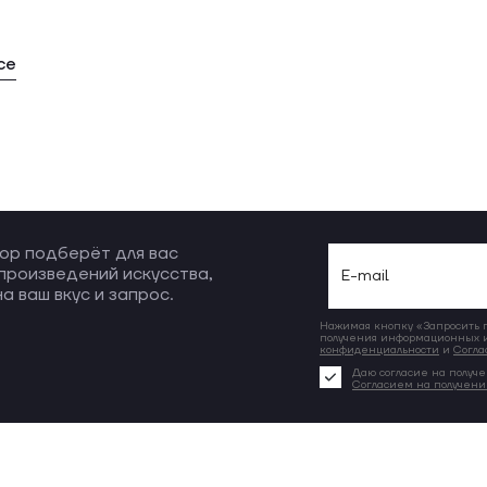
се
ор подберёт для вас
произведений искусства,
а ваш вкус и запрос.
Нажимая кнопку «Запросить по
получения информационных и
конфиденциальности
и
Согла
Даю согласие на получе
Согласием на получен