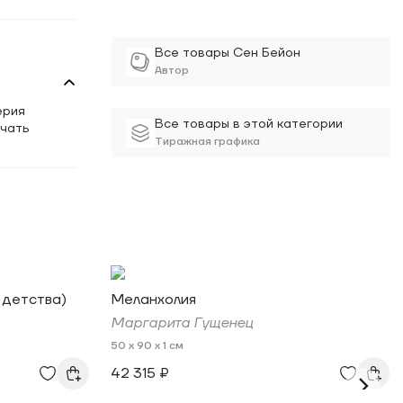
Все товары Сен Бейон
Автор
ерия
Все товары в этой категории
ечать
Тиражная графика
 детства)
Меланхолия
Маргарита Гущенец
50 x 90 x 1 см
42 315 ₽