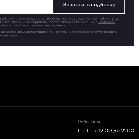
Запросить подборку
дборку», я даю согласие на обработку моего адреса электронной почты для
 аналитических материалов и подтверждаю ознакомление с
Политикой
сием на обработку персональных данных
.
ние рекламной информации (в т.ч. рекламных рассылок) в соответствии с
ие рекламы
Работаем
Пн-Пт c 12:00 до 21:00