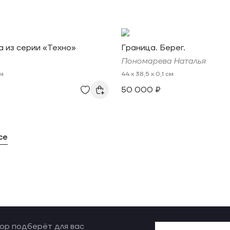
 из серии «Техно»
Граница. Берег.
Пономарева Наталья
см
44 x 38,5 x 0,1 см
50 000 ₽
се
ор подберёт для вас