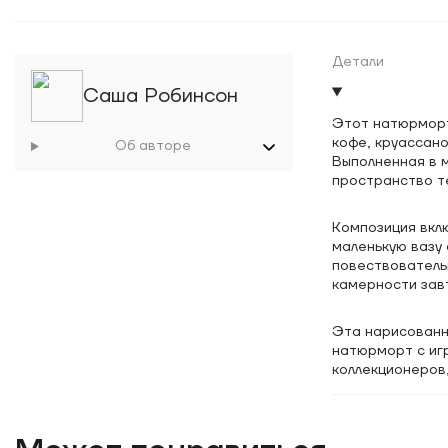
Детали
Саша Робинсон
Этот натюрморт
кофе, круассан
Об авторе
Выполненная в м
пространство те
Композиция вклю
маленькую вазу 
повествователь
камерности зав
Эта нарисованн
натюрморт с иг
коллекционеров