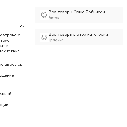
Все товары Саша Робинсон
Автор
Все товары в этой категории
автрака с
толе.
Графика
ит в
ских книг.
ые вырезки,
щущение
енный
ации.