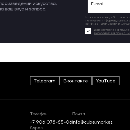
произведений искусства,
а ваш вкус и запрос.
Нажимая кнопку «Запросить по
получения информационных и
конфиденциальности
и
Согла
Даю согласие на получе
Согласием на получен
Telegram
Вконтакте
YouTube
Телефон
Почта
+7 906 078-85-06
info@cube.market
Адрес