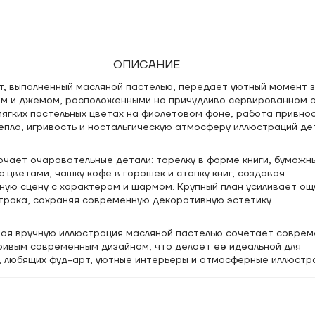
ОПИСАНИЕ
, выполненный масляной пастелью, передает уютный момент з
ом и джемом, расположенными на причудливо сервированном с
ягких пастельных цветах на фиолетовом фоне, работа привнос
пло, игривость и ностальгическую атмосферу иллюстраций дет
чает очаровательные детали: тарелку в форме книги, бумажн
с цветами, чашку кофе в горошек и стопку книг, создавая
ную сцену с характером и шармом. Крупный план усиливает о
трака, сохраняя современную декоративную эстетику.
ая вручную иллюстрация масляной пастелью сочетает соврем
ривым современным дизайном, что делает её идеальной для
, любящих фуд-арт, уютные интерьеры и атмосферные иллюстр