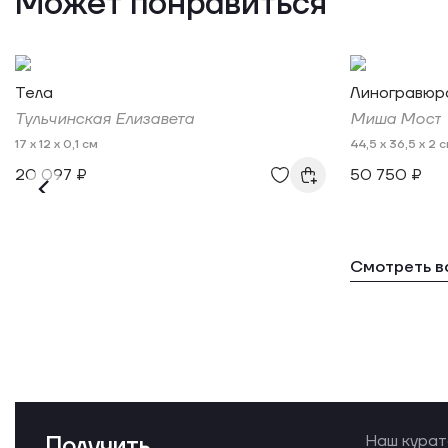
Может понравиться
Тела
Линогравюра
Тульчинская Елизавета
Миша Мост
17 x 12 x 0,1 см
44,5 x 36,5 x 2 
20 097 ₽
50 750 ₽
Смотреть в
Получить
Наш курат