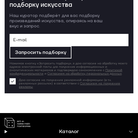
подборку искусства
Наш куратор подберёт для вас подборку
произведений искусства, опираясь на ваш
вкус и запрос.
Запросить подборку
Нажимая кнопку «Запросить подборку», я даю согласие на обработку моего
адреса электронной почты для получения информационных и
аналитических материалов и подтверждаю ознакомление с
Политикой
конфиденциальности
и
Согласием на обработку персональных данных
.
Даю согласие на получение рекламной информации (в т.ч.
рекламных рассылок) в соответствии с
Согласием на получение
рекламы
Каталог