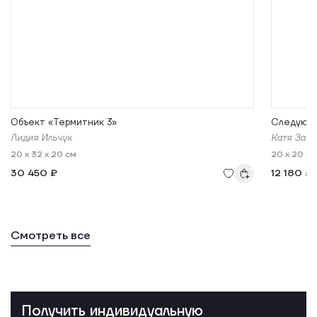
Объект «Термитник 3»
Следующа
Лидия Ильчук
Катя Заб
20 x 32 x 20 см
20 x 20 x 
30 450 ₽
12 180 ₽
Смотреть все
Получить индивидуальную