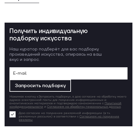
Получить индивидуальную
подборку искусства
Наш куратор подберёт для вас подборку
произведений искусства, опираясь на ваш
вкус и запрос.
Запросить подборку
Нажимая кнопку «Запросить подборку», я даю согласие на обработку моего
адреса электронной почты для получения информационных и
аналитических материалов и подтверждаю ознакомление с
Политикой
конфиденциальности
и
Согласием на обработку персональных данных
.
Даю согласие на получение рекламной информации (в т.ч.
рекламных рассылок) в соответствии с
Согласием на получение
рекламы