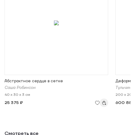
Абстрактное сердце в сетке
Деформа
Саша Робинсон
Тульчинс
40 x 30 x 3 см
200 x 200 
25 375 ₽
600 880
Смотреть все