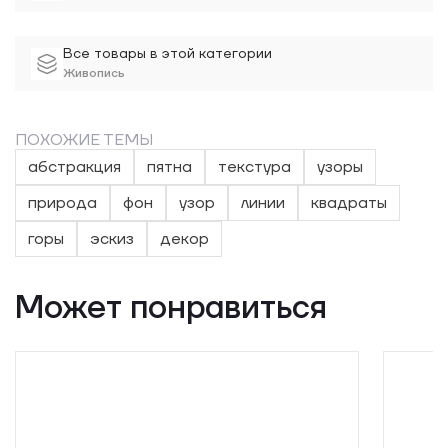
деталей придает полотну глубину и многослойность. В
техническом плане современная графика демонстрирует
уверенное владение линией и цветом: матовые заливки
Все товары в этой категории
соседствуют с динамичными штрихами, создавая эффект
Живопись
осязаемости пространства. Название подчеркивает
концепцию исследования территории, превращая холст в
воображаемый ландшафт.
ПОХОЖИЕ ТЕМЫ
абстракция
пятна
текстура
узоры
природа
фон
узор
линии
квадраты
горы
эскиз
декор
Может понравиться