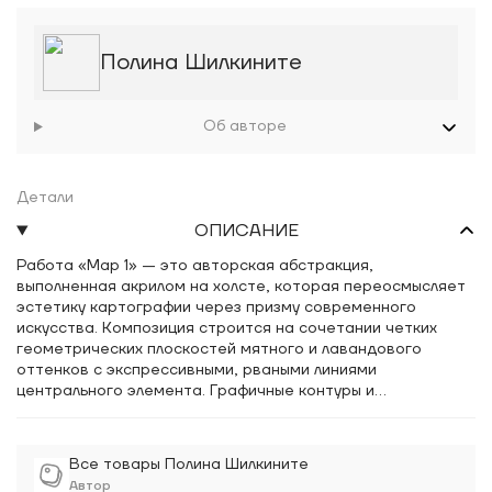
Полина Шилкините
Об авторе
Детали
ОПИСАНИЕ
Работа «Map 1» — это авторская абстракция,
выполненная акрилом на холсте, которая переосмысляет
эстетику картографии через призму современного
искусства. Композиция строится на сочетании четких
геометрических плоскостей мятного и лавандового
оттенков с экспрессивными, рваными линиями
центрального элемента. Графичные контуры и
схематичные символы, напоминающие топографические
обозначения, создают сложный визуальный ритм,
балансирующий между порядком и хаосом. Использование
Все товары Полина Шилкините
контрастных цветовых пятен и тонкой проработки
Автор