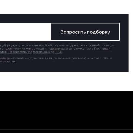
Запросить подборку
дборку», я даю согласие на обработку моего адреса электронной почты для
 аналитических материалов и подтверждаю ознакомление с
Политикой
сием на обработку персональных данных
.
ние рекламной информации (в т.ч. рекламных рассылок) в соответствии с
ие рекламы