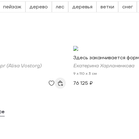
пейзаж
дерево
лес
деревья
ветки
снег
Здесь заканчивается фор
г (Alisa Vostorg)
Екатерина Харланенкова
9 x 110 x 3 см
76 125 ₽
се