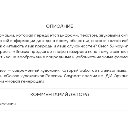
ОПИСАНИЕ
рмации, которая передаётся цифрами, текстом, звуковыми сиг
этой информации доступна всему обществу, а часть только из
к считывать язык природы и язык случайностей? Смог бы научи
Проект «Знаки» предлагает пофантазировать на тему скрытых 
ть ваше воображение природными и урбанистическими форма
илл — современный художник, который работает с живописью,
ен «Союза художников России». Лауреат премии им. Д.И. Архан
ии «Новая генерация».
КОММЕНТАРИЙ АВТОРА
рмления