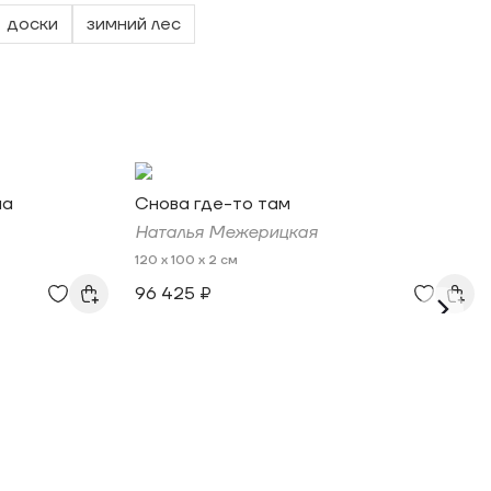
доски
зимний лес
ма
Снова где-то там
Наталья Межерицкая
120 x 100 x 2 см
96 425 ₽