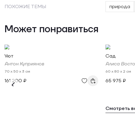
ПОХОЖИЕ ТЕМЫ
природа
Может понравиться
Уют
Сад
Антон Куприянов
Алиса Востор
70 x 50 x 3 см
60 x 80 x 2 см
161 200 ₽
65 975 ₽
Смотреть в