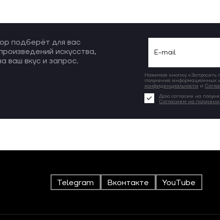
ор подберёт для вас
произведений искусства,
а ваш вкус и запрос.
Нажимая кнопку «Запросить по
получения информационных и
конфиденциальности
и
Согла
Даю согласие на получе
Согласием на получен
Telegram
Вконтакте
YouTube