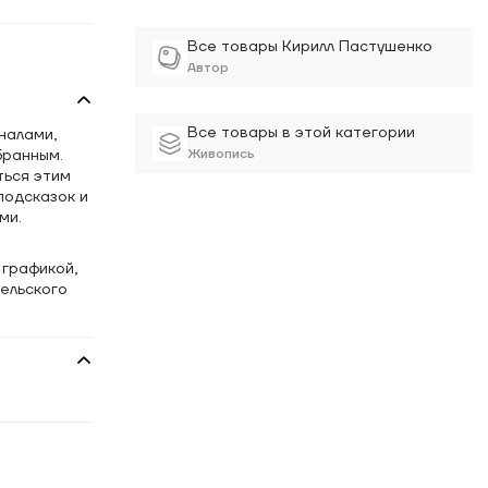
Все товары Кирилл Пастушенко
Автор
Все товары в этой категории
налами,
бранным.
Живопись
ться этим
подсказок и
ми.
 графикой,
гельского