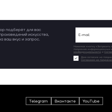
ор подберёт для вас
произведений искусства,
а ваш вкус и запрос.
Нажимая кнопку «Запросить по
получения информационных и
конфиденциальности
и
Согла
Даю согласие на получе
Согласием на получен
Telegram
Вконтакте
YouTube