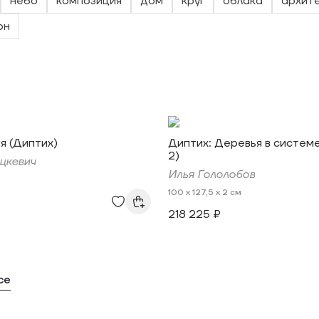
небо
композиция
дом
круг
облака
архит
он
 (Диптих)
Диптих: Деревья в систем
2)
цкевич
Илья Гололобов
100 x 127,5 x 2 см
218 225 ₽
се