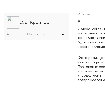
Детали
Оля Кройтор
«Вчера, сегодня
советские газе
Об авторе
совпадает. Лини
будто помнят чт
восстановление 
Фотографии устр
читается сразу:
Постепенно разл
и там остаётся
«предлагаемых о
возвращается д