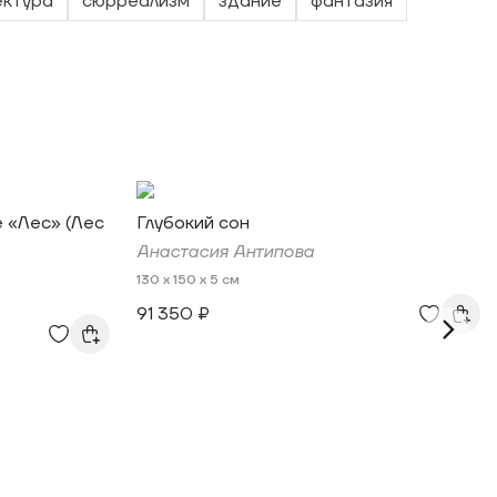
ектура
сюрреализм
здание
фантазия
е «Лес» (Лес
Глубокий сон
Анастасия Антипова
130 x 150 x 5 см
91 350 ₽