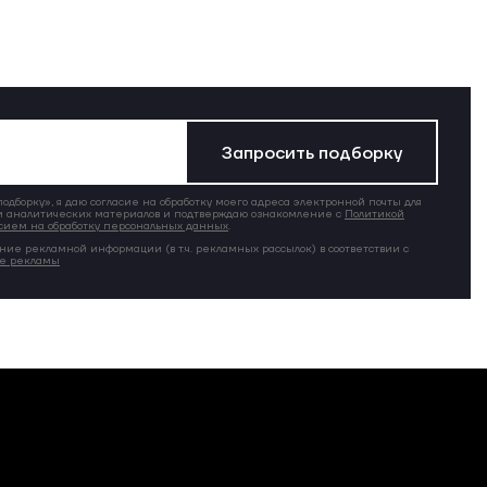
Запросить подборку
дборку», я даю согласие на обработку моего адреса электронной почты для
 аналитических материалов и подтверждаю ознакомление с
Политикой
сием на обработку персональных данных
.
ние рекламной информации (в т.ч. рекламных рассылок) в соответствии с
ие рекламы