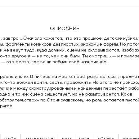
ОПИСАНИЕ
, завтра... Сначала кажется, что это прошлое: детские кубики
ты, фрагменты комиксов девяностых, знакомые формы. Но пото
и не ведут туда, куда должны, сцены не складываются, изобра
о-то другое я — не то, чем они были. Ты смотришь — и понимае
— это место, где вещи забыли своё назначение.
оены иначе. В них всё на месте: пространство, свет, предме
 кто-то должен войти, сесть, продолжить. Но этого не происхо
ичие между сконструированным и найденным перестаёт работ
 одно и то же: сцена существует, но не разыгрывается. Как в
бстоятельствах» по Станиславскому, но роль остается пустой
ругое.