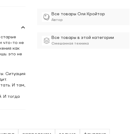
Все товары Оля Кройтор
Автор
, старые
Все товары в этой категории
м что-то не
Смешанная техника
жения как
шь: это не
ты. Ситуация
дит.
ать. И там,
. И тогда