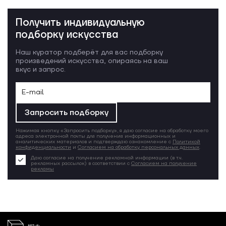
Получить индивидуальную
подборку искусства
Наш куратор подберёт для вас подборку
произведений искусства, опираясь на ваш
вкус и запрос.
Запросить подборку
Нажимая кнопку «Запросить подборку», я даю согласие на обработку моего
адреса электронной почты для получения информационных и
аналитических материалов и подтверждаю ознакомление с
Политикой
конфиденциальности
и
Согласием на обработку персональных данных
.
Даю согласие на получение рекламной информации (в т.ч.
рекламных рассылок) в соответствии с
Согласием на получение
рекламы