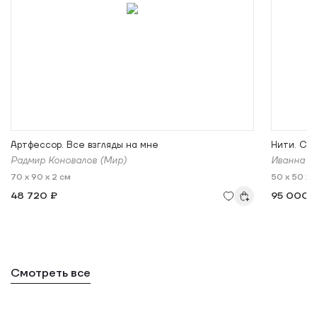
Артфессор. Все взгляды на мне
Нити. С 
Радмир Коновалов (Мир)
Иванна С
70 x 90 x 2 см
50 x 50 x 
48 720 ₽
95 000 
Смотреть все