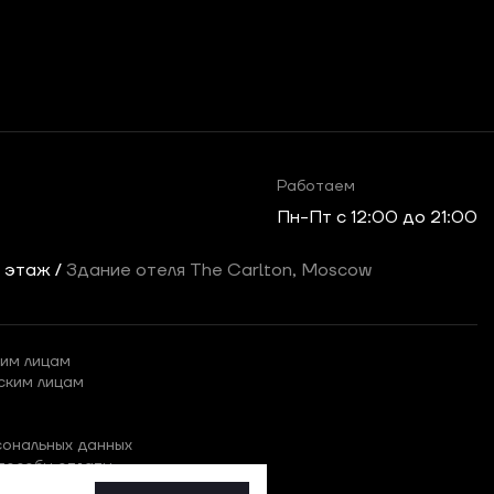
Работаем
Пн-Пт c 12:00 до 21:00
2 этаж /
Здание отеля The Carlton, Moscow
им лицам
ским лицам
сональных данных
пособы оплаты