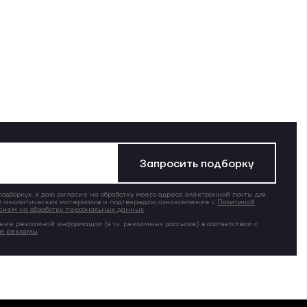
Запросить подборку
дборку», я даю согласие на обработку моего адреса электронной почты для
 аналитических материалов и подтверждаю ознакомление с
Политикой
сием на обработку персональных данных
.
ние рекламной информации (в т.ч. рекламных рассылок) в соответствии с
ие рекламы