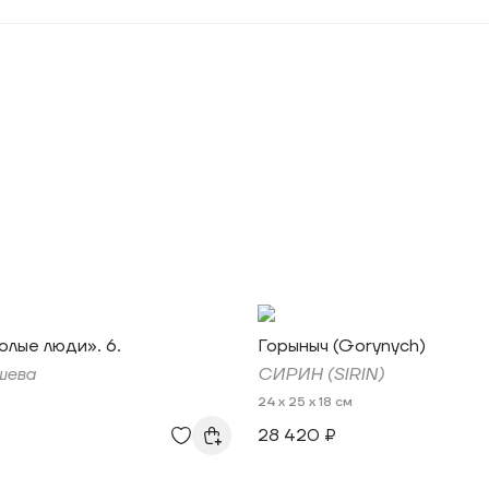
олые люди». 6.
Горыныч (Gorynych)
шева
СИРИН (SIRIN)
24 x 25 x 18 см
28 420 ₽