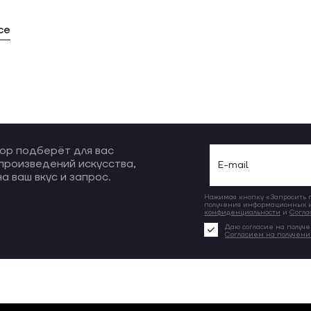
се
ор подберёт для вас
произведений искусства,
а ваш вкус и запрос.
Нажимая кнопку «Запросить по
получения информационных и
конфиденциальности
и
Согла
Даю согласие на получе
Согласием на получен