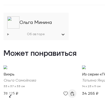
Ольга Минина
Об авторе
Может понравиться
Вихрь
Из серии «П
Ольга Самойлова
Татьяна Яку
33 x 37 x 33 см
14 x 23 x 11 см
76 125 ₽
34 255 ₽