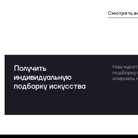
Смотреть в
Получить
Наш курат
подборку 
индивидуальную
опираясь н
подборку искусства