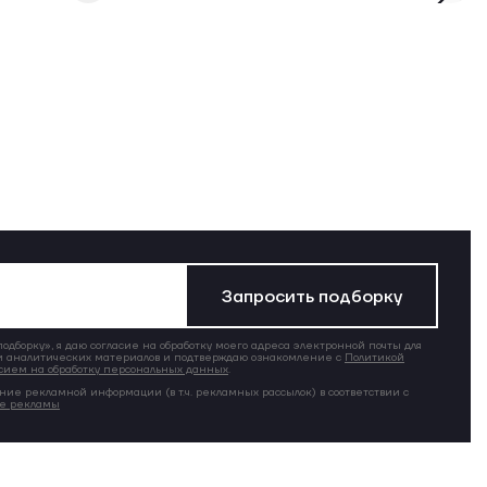
Запросить подборку
дборку», я даю согласие на обработку моего адреса электронной почты для
 аналитических материалов и подтверждаю ознакомление с
Политикой
сием на обработку персональных данных
.
ние рекламной информации (в т.ч. рекламных рассылок) в соответствии с
ие рекламы