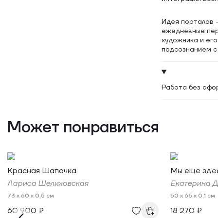
Идея порталов —
ежедневные пер
художника и ег
подсознанием с 
Работа без офо
Может понравиться
Красная Шапочка
Мы еще здесь
Лариса Шелиховская
Екатерина 
73 x 60 x 0,5 см
50 x 65 x 0,1 см
60 900 ₽
18 270 ₽