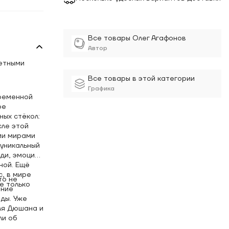
Все товары Олег Агафонов
Автор
ветными
Все товары в этой категории
Графика
временной
ое
ных стёкол:
сле этой
ми мирами
 уникальный
ди, эмоции,
ной. Ещё
, в мире
то не
е только
ание
ды. Уже
ля Дюшана и
ли об