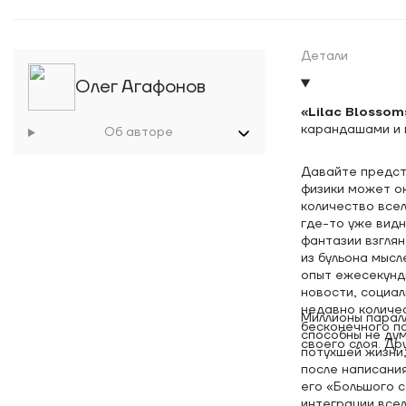
Детали
Олег Агафонов
«Lilac Blossom
карандашами и 
Об авторе
Давайте предст
физики может о
количество всел
где-то уже видн
фантазии взглян
из бульона мысл
опыт ежесекундн
новости, социал
недавно количес
Миллионы парал
бесконечного по
способны не дум
своего слоя. Др
потухшей жизни,
после написани
его «Большого 
интеграции всел