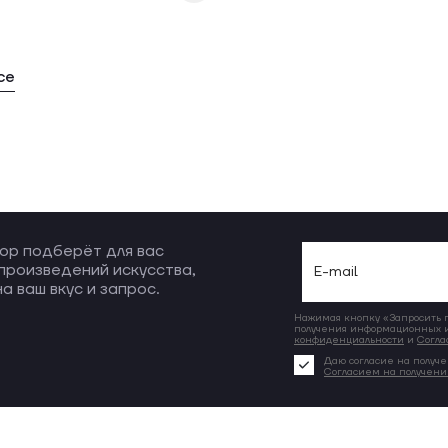
се
ор подберёт для вас
произведений искусства,
а ваш вкус и запрос.
Нажимая кнопку «Запросить по
получения информационных и
конфиденциальности
и
Согла
Даю согласие на получе
Согласием на получен