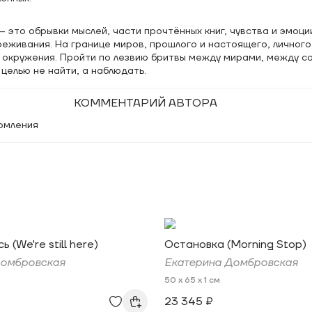
 это обрывки мыслей, части прочтённых книг, чувства и эмоци
еживания. На границе миров, прошлого и настоящего, личного
о окружения. Пройти по лезвию бритвы между мирами, между с
целью не найти, а наблюдать.
КОММЕНТАРИЙ АВТОРА
рмления
 (We're still here)
Остановка (Morning Stop)
Домбровская
Екатерина Домбровская
50 x 65 x 1 см
23 345 ₽