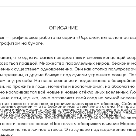
ОПИСАНИЕ
s»
— графическая работа из серии
«Порталы»
, выполненная ц
графитом на бумаге.
авим, что одна из самых невероятных и смелых концепций со
казаться правдой. Множество параллельных миров, бесконечн
енных существует одновременно. Они как стопка полупрозрач
ы трещины, а другие бликуют под лучами утреннего солнца. По
ем внутрь себя. На наше сознание и подсознание с бескрайни
ей, на прожитые годы, моменты и воспоминания, на абсолютно
о наслаиваются всё новые и новые стёкла иных вселенных. Лю
ьные сети, музыка, кино оставляют свой след на личной вселен
тво таких отпечатков ограничивалось кругом общения. Сейчас
лельных жизней — это бесконечная стеклянная стена. Мы прос
тока информации о чужих стёклах, мы не можем жить в вакуум
ать о них. Даже зажмурив сильно глаза, мы почувствуем мерц
угие миры буквально проскальзывают в наш собственный.
 так же, как на небе можем видеть свет давно сгоревшей звез
я шести полотен серии «Порталы» я обнаружил влияние Марсе
стекла» на моё личное стекло. Это лучшее подтверждение мыс
енных.