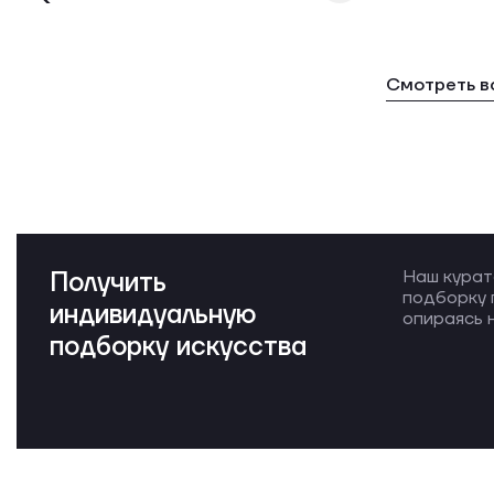
Смотреть в
Получить
Наш курат
подборку 
индивидуальную
опираясь н
подборку искусства