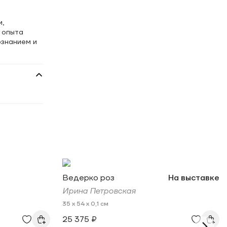
и,
 опыта
ознанием и
Ведерко роз
На выставке
Ирина Петровская
35 x 54 x 0,1 см
25 375 ₽