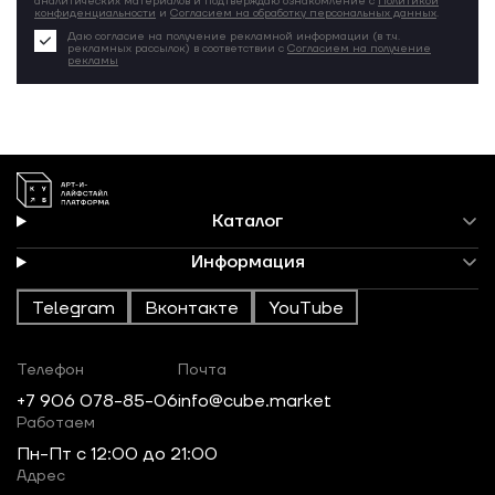
аналитических материалов и подтверждаю ознакомление с
Политикой
конфиденциальности
и
Согласием на обработку персональных данных
.
Даю согласие на получение рекламной информации (в т.ч.
рекламных рассылок) в соответствии с
Согласием на получение
рекламы
Каталог
Информация
Telegram
Вконтакте
YouTube
Телефон
Почта
+7 906 078-85-06
info@cube.market
Работаем
Пн-Пт c 12:00 до 21:00
Адрес