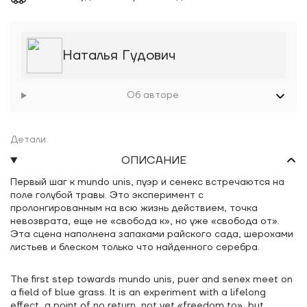
Наталья Гудович
Об авторе
Детали
ОПИСАНИЕ
Первый шаг к mundo unis, пуэр и сенекс встречаются на
поле голубой травы. Это эксперимент с
пролонгированным на всю жизнь действием, точка
невозврата, еще не «свобода к», но уже «свобода от».
Эта сцена наполнена запахами райского сада, шерохами
листьев и блеском только что найденного серебра.
The first step towards mundo unis, puer and senex meet on
a field of blue grass. It is an experiment with a lifelong
effect, a point of no return, not yet «freedom to», but