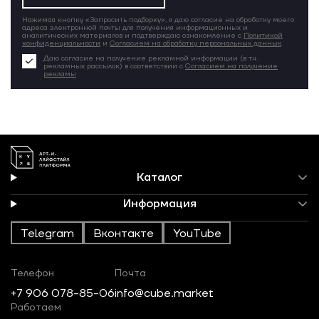
Нажимая кнопку «Запросить подборку», я даю согласие на обработку моего
адреса электронной почты для получения информационных и
аналитических материалов и подтверждаю ознакомление с
Политикой
конфиденциальности
и
Согласием на обработку персональных данных
.
Даю согласие на получение рекламной информации (в т.ч.
рекламных рассылок) в соответствии с
Согласием на получение
рекламы
Каталог
Информация
Telegram
Вконтакте
YouTube
Телефон
Почта
+7 906 078-85-06
info@cube.market
Работаем