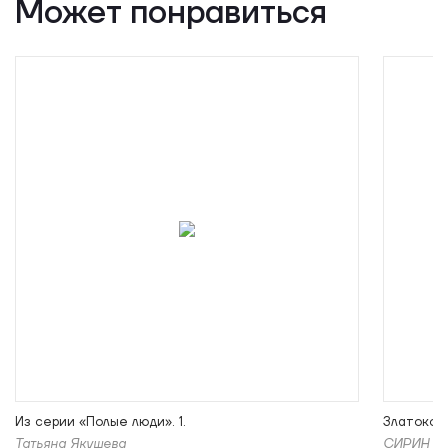
Может понравиться
Из серии «Полые люди». 1.
Златоконь
Татьяна Якушева
СИРИН (SI