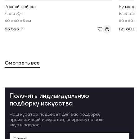
Родной пейзаж
Ну мааам
Анна Кук
Елена Зи
40 x 40 x 3 см
80 x 60 x 
35 525 ₽
121 800 
Смотреть все
Получить индивидуальную
подборку искусства
Наш куратор подберёт для вас подборку
произведений искусства, опираясь на ваш
вкус и запрос.