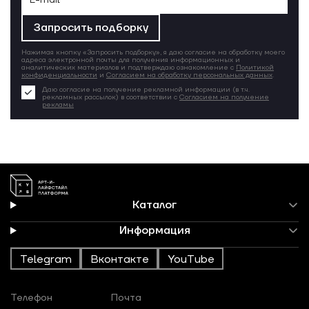
Запросить подборку
Нажимая кнопку «Запросить подборку», я даю согласие на обработку моего
адреса электронной почты для получения информационных и
аналитических материалов и подтверждаю ознакомление с
Политикой
конфиденциальности
и
Согласием на обработку персональных данных
.
Даю согласие на получение рекламной информации (в т.ч.
рекламных рассылок) в соответствии с
Согласием на получение
рекламы
Каталог
Информация
Telegram
Вконтакте
YouTube
Телефон
Почта