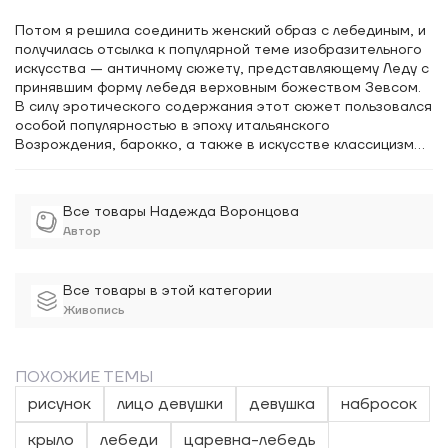
Потом я решила соединить женский образ с лебединым, и
получилась отсылка к популярной теме изобразительного
искусства — античному сюжету, представляющему Леду с
принявшим форму лебедя верховным божеством Зевсом.
В силу эротического содержания этот сюжет пользовался
особой популярностью в эпоху итальянского
Возрождения, барокко, а также в искусстве классицизма,
рококо и последующих художественных стилях, течениях и
школах.
Все товары Надежда Воронцова
Автор
Все товары в этой категории
Живопись
ПОХОЖИЕ ТЕМЫ
рисунок
лицо девушки
девушка
набросок
крыло
лебеди
царевна-лебедь