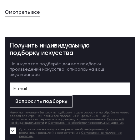
Смотреть все
Получить индивидуальную
подборку искусства
Наш куратор подберёт для вас подборку
произведений искусства, опираясь на ваш
вкус и запрос.
Запросить подборку
Нажимая кнопку «Запросить подборку», я даю согласие на обработку моего
адреса электронной почты для получения информационных и
аналитических материалов и подтверждаю ознакомление с
Политикой
конфиденциальности
и
Согласием на обработку персональных данных
.
Даю согласие на получение рекламной информации (в т.ч.
рекламных рассылок) в соответствии с
Согласием на получение
рекламы