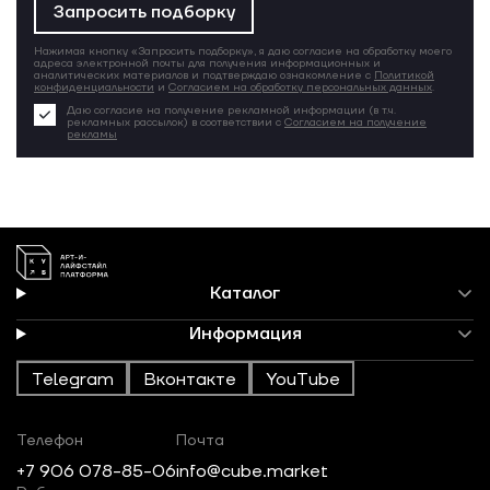
Запросить подборку
Нажимая кнопку «Запросить подборку», я даю согласие на обработку моего
адреса электронной почты для получения информационных и
аналитических материалов и подтверждаю ознакомление с
Политикой
конфиденциальности
и
Согласием на обработку персональных данных
.
Даю согласие на получение рекламной информации (в т.ч.
рекламных рассылок) в соответствии с
Согласием на получение
рекламы
Каталог
Информация
Telegram
Вконтакте
YouTube
Телефон
Почта
+7 906 078-85-06
info@cube.market