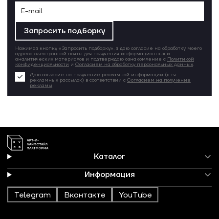
Запросить подборку
Нажимая кнопку «Запросить подборку», я даю согласие на обработку моего
адреса электронной почты для получения информационных и
аналитических материалов и подтверждаю ознакомление с
Политикой
конфиденциальности
и
Согласием на обработку персональных данных
.
Даю согласие на получение рекламной информации (в т.ч.
рекламных рассылок) в соответствии с
Согласием на получение
рекламы
Каталог
Информация
Telegram
Вконтакте
YouTube