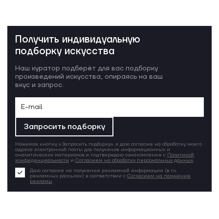
Получить индивидуальную
подборку искусства
Наш куратор подберёт для вас подборку
произведений искусства, опираясь на ваш
вкус и запрос.
Запросить подборку
Нажимая кнопку «Запросить подборку», я даю согласие на обработку моего
адреса электронной почты для получения информационных и
аналитических материалов и подтверждаю ознакомление с
Политикой
конфиденциальности
и
Согласием на обработку персональных данных
.
Даю согласие на получение рекламной информации (в т.ч.
рекламных рассылок) в соответствии с
Согласием на получение
рекламы