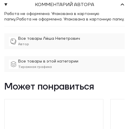
был директором школы, если в больницу, то главврачом. Все
КОММЕНТАРИЙ АВТОРА
детство он провел со мной, спали мы вместе. Я даже свой
первый поцелуй на нём испробовала...
Работа не оформлена. Упакована в картонную
папку.Работа не оформлена. Упакована в картонную папку.
Все товары Лёша Непетрович
Автор
Все товары в этой категории
Тиражная графика
Может понравиться