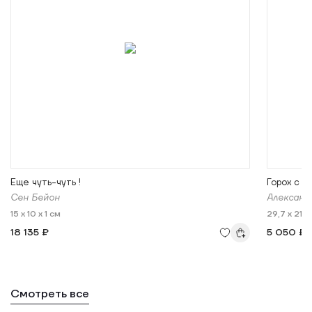
Еще чуть-чуть !
Горох с ч
Сен Бейон
Александ
15 x 10 x 1 см
29,7 x 21 x 
18 135 ₽
5 050 ₽
Смотреть все