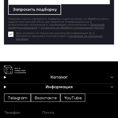
Запросить подборку
Нажимая кнопку «Запросить подборку», я даю согласие на обработку моего
адреса электронной почты для получения информационных и
аналитических материалов и подтверждаю ознакомление с
Политикой
конфиденциальности
и
Согласием на обработку персональных данных
.
Даю согласие на получение рекламной информации (в т.ч.
рекламных рассылок) в соответствии с
Согласием на получение
рекламы
Каталог
Информация
Telegram
Вконтакте
YouTube
Телефон
Почта