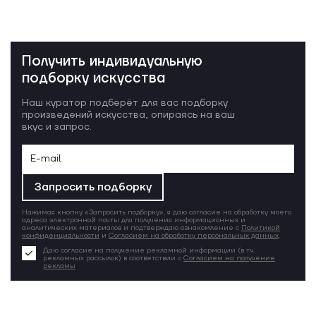
Получить индивидуальную
подборку искусства
Наш куратор подберёт для вас подборку
произведений искусства, опираясь на ваш
вкус и запрос.
Запросить подборку
Нажимая кнопку «Запросить подборку», я даю согласие на обработку моего
адреса электронной почты для получения информационных и
аналитических материалов и подтверждаю ознакомление с
Политикой
конфиденциальности
и
Согласием на обработку персональных данных
.
Даю согласие на получение рекламной информации (в т.ч.
рекламных рассылок) в соответствии с
Согласием на получение
рекламы