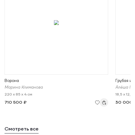
Ворона
Грубая иг
Марина Климанова
Алёша Ге
220 x 85 x 4 см
18,5 x 12,5 
710 500 ₽
30 000 
Смотреть все