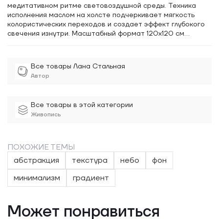
медитативном ритме световоздушной среды. Техника
исполнения маслом на холсте подчеркивает мягкость
колористических переходов и создает эффект глубокого
свечения изнутри. Масштабный формат 120х120 см
усиливает иммерсивный эффект, превращая современное
искусство в инструмент трансформации пространства.
Все товары Лана Стальная
Автор
Все товары в этой категории
Живопись
ПОХОЖИЕ ТЕМЫ
абстракция
текстура
небо
фон
минимализм
градиент
Может понравиться