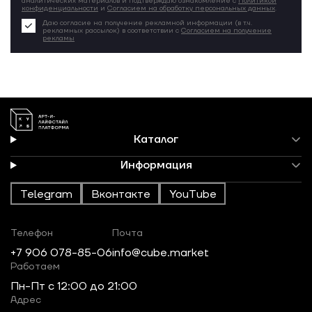
аналитических материалов и подтверждаю ознакомление с
Политикой
конфиденциальности
и
Согласием на обработку персональных данных
.
Даю согласие на получение рекламной информации (в т.ч.
рекламных рассылок) в соответствии с
Согласием на получение
рекламы
Каталог
Информация
Telegram
Вконтакте
YouTube
Телефон
Почта
+7 906 078-85-06
info@cube.market
Работаем
Пн-Пт c 12:00 до 21:00
Адрес