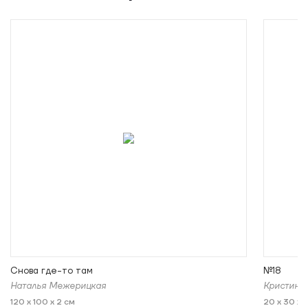
Снова где-то там
№18
Наталья Межерицкая
Кристина
120 x 100 x 2 см
20 x 30 x 