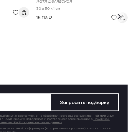
Катя Белявская
30 x 30 x 1 см
15 113 ₽
Запросить подборку
дборку», я даю согласие на обработку моего адреса электронной почты для
 аналитических материалов и подтверждаю ознакомление с
Политикой
сием на обработку персональных данных
.
ние рекламной информации (в т.ч. рекламных рассылок) в соответствии с
ие рекламы