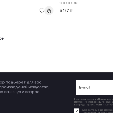
18 x 5 x 5 см
5 177 ₽
се
ор подберёт для вас
произведений искусства,
а ваш вкус и запрос.
Нажимая кнопку «Запросить по
получения информационных и
конфиденциальности
и
Согла
Даю согласие на получе
Согласием на получен