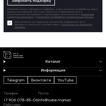
Запросить подборку
Нажимая кнопку «Запросить подборку», я даю согласие на обработку моего
адреса электронной почты для получения информационных и
аналитических материалов и подтверждаю ознакомление с
Политикой
конфиденциальности
и
Согласием на обработку персональных данных
.
Даю согласие на получение рекламной информации (в т.ч.
рекламных рассылок) в соответствии с
Согласием на получение
рекламы
Каталог
Информация
Telegram
Вконтакте
YouTube
Телефон
Почта
+7 906 078-85-06
info@cube.market
Работаем