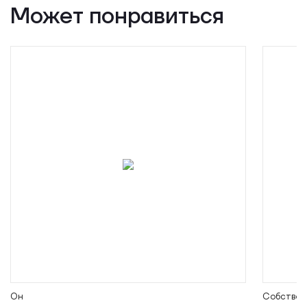
Может понравиться
Он
Собствен