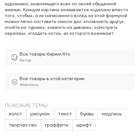
художника, знакомящего всех со своей обыденной
жизнью. Каждая картина оказывается «сделана вместо
того, чтобы», а из написанного вслед за этой формулой
можно легко составить список дел: «позвонить другу»,
«пойти на турник», «лежать на диване», «смотреть
сериалы», «гладить кота», из которого возникает
понятный и вызывающий симпатию образ человека, такого
же, как все мы, — если не помнить, что любые простые
занятия современный художник способен превратить в
Все товары Кирилл Кто
часть работы.
Автор
Все товары в этой категории
Живопись
ПОХОЖИЕ ТЕМЫ
холст
рисунок
текст
буквы
надпись
творчество
граффити
шрифт