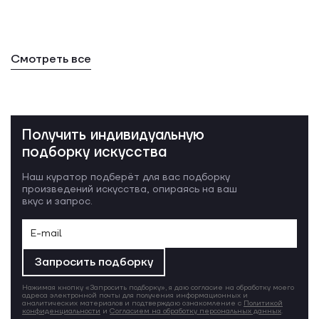
Смотреть все
Получить индивидуальную
подборку искусства
Наш куратор подберёт для вас подборку
произведений искусства, опираясь на ваш
вкус и запрос.
Запросить подборку
Нажимая кнопку «Запросить подборку», я даю согласие на обработку моего
адреса электронной почты для получения информационных и
аналитических материалов и подтверждаю ознакомление с
Политикой
конфиденциальности
и
Согласием на обработку персональных данных
.